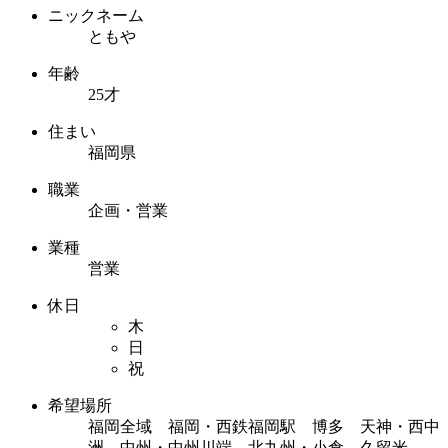
ニックネーム
ともや
年齢
25才
住まい
福岡県
職業
企画・営業
業種
営業
休日
木
日
祝
希望場所
福岡全域 福岡・西鉄福岡駅 博多 天神・西中
洲 中州・中州川端 北九州・小倉 久留米