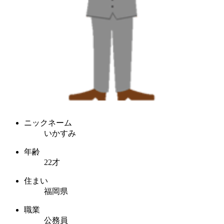
ニックネーム
いかすみ
年齢
22才
住まい
福岡県
職業
公務員