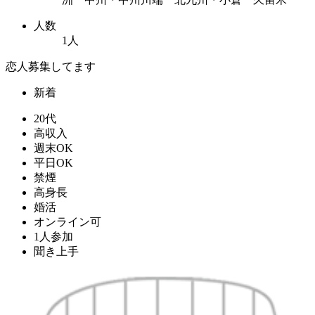
人数
1人
恋人募集してます
新着
20代
高収入
週末OK
平日OK
禁煙
高身長
婚活
オンライン可
1人参加
聞き上手