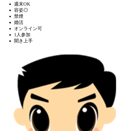
週末OK
容姿◎
禁煙
婚活
オンライン可
1人参加
聞き上手