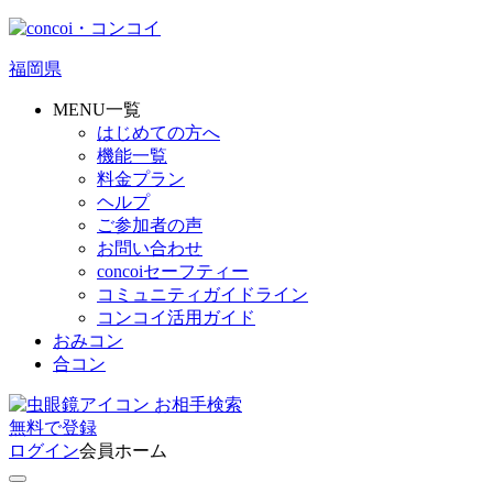
福岡県
MENU一覧
はじめての方へ
機能一覧
料金プラン
ヘルプ
ご参加者の声
お問い合わせ
concoiセーフティー
コミュニティガイドライン
コンコイ活用ガイド
おみコン
合コン
お相手検索
無料
で
登録
ログイン
会員ホーム