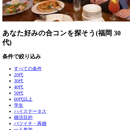
あなた好みの合コンを探そう(福岡 30
代)
条件で絞り込み
すべての条件
20代
30代
40代
50代
60代以上
学生
ハイステータス
婚活目的
バツイチ・再婚
一人参加