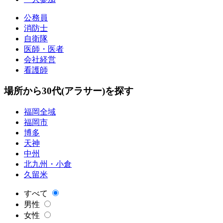
公務員
消防士
自衛隊
医師・医者
会社経営
看護師
場所から30代(アラサー)を探す
福岡全域
福岡市
博多
天神
中州
北九州・小倉
久留米
すべて
男性
女性