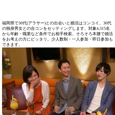
福岡県で30代(アラサー)との出会いと婚活はコンコイ。30代
の独身男女との合コンをセッティングします。対象4,315名
から年齢・職業など条件でお相手検索。そろそろ本腰で婚活
をお考えの方にピッタリ。少人数制・一人参加・即日参加も
できます。