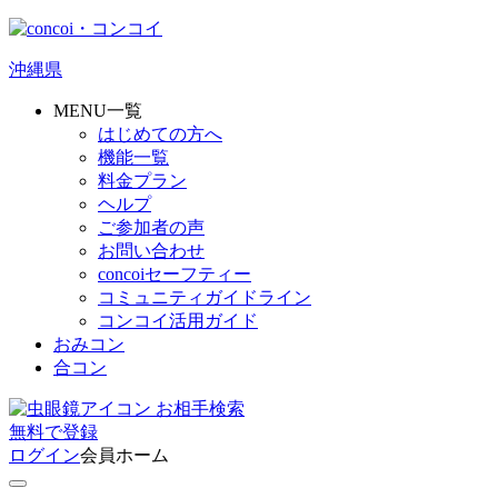
沖縄県
MENU一覧
はじめての方へ
機能一覧
料金プラン
ヘルプ
ご参加者の声
お問い合わせ
concoiセーフティー
コミュニティガイドライン
コンコイ活用ガイド
おみコン
合コン
お相手検索
無料
で
登録
ログイン
会員ホーム