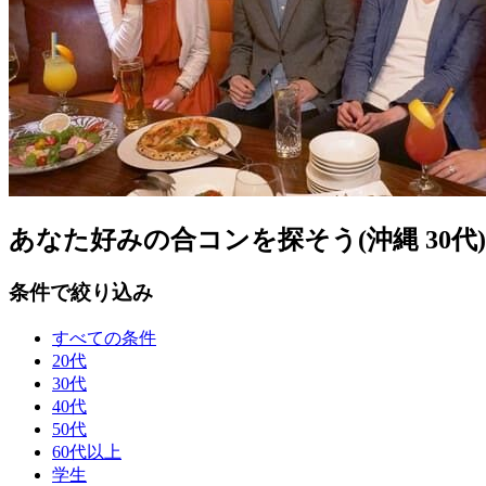
あなた好みの合コンを探そう(沖縄 30代)
条件で絞り込み
すべての条件
20代
30代
40代
50代
60代以上
学生