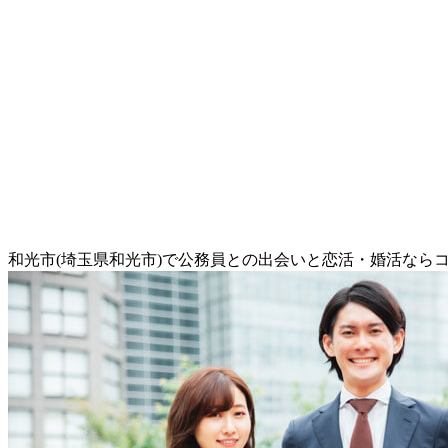
和光市(埼玉県和光市)で公務員との出会いと恋活・婚活なら