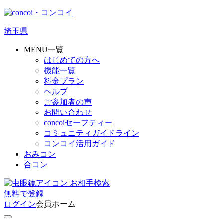
埼玉県
MENU一覧
はじめての方へ
機能一覧
料金プラン
ヘルプ
ご参加者の声
お問い合わせ
concoiセーフティー
コミュニティガイドライン
コンコイ活用ガイド
おみコン
合コン
お相手検索
無料
で
登録
ログイン
会員ホーム