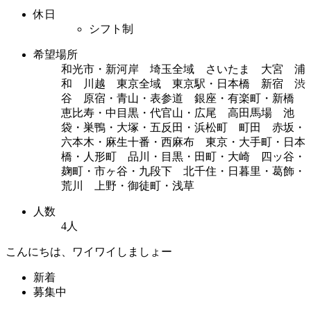
休日
シフト制
希望場所
和光市・新河岸 埼玉全域 さいたま 大宮 浦
和 川越 東京全域 東京駅・日本橋 新宿 渋
谷 原宿・青山・表参道 銀座・有楽町・新橋
恵比寿・中目黒・代官山・広尾 高田馬場 池
袋・巣鴨・大塚・五反田・浜松町 町田 赤坂・
六本木・麻生十番・西麻布 東京・大手町・日本
橋・人形町 品川・目黒・田町・大崎 四ッ谷・
麹町・市ヶ谷・九段下 北千住・日暮里・葛飾・
荒川 上野・御徒町・浅草
人数
4人
こんにちは、ワイワイしましょー
新着
募集中