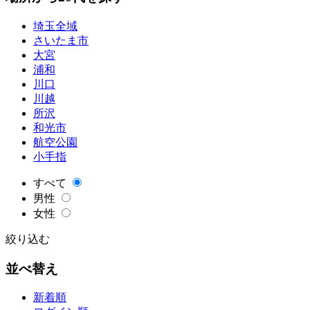
埼玉全域
さいたま市
大宮
浦和
川口
川越
所沢
和光市
航空公園
小手指
すべて
男性
女性
絞り込む
並べ替え
新着順