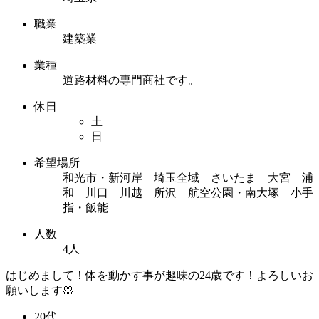
職業
建築業
業種
道路材料の専門商社です。
休日
土
日
希望場所
和光市・新河岸 埼玉全域 さいたま 大宮 浦
和 川口 川越 所沢 航空公園・南大塚 小手
指・飯能
人数
4人
はじめまして！体を動かす事が趣味の24歳です！よろしいお
願いします🤲
20代