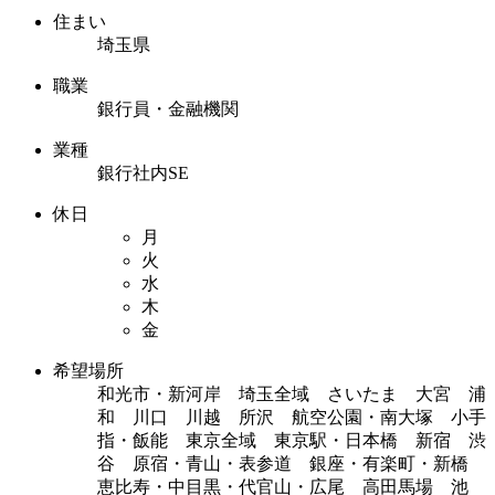
住まい
埼玉県
職業
銀行員・金融機関
業種
銀行社内SE
休日
月
火
水
木
金
希望場所
和光市・新河岸 埼玉全域 さいたま 大宮 浦
和 川口 川越 所沢 航空公園・南大塚 小手
指・飯能 東京全域 東京駅・日本橋 新宿 渋
谷 原宿・青山・表参道 銀座・有楽町・新橋
恵比寿・中目黒・代官山・広尾 高田馬場 池