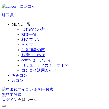
埼玉県
MENU一覧
はじめての方へ
機能一覧
料金プラン
ヘルプ
ご参加者の声
お問い合わせ
concoiセーフティー
コミュニティガイドライン
コンコイ活用ガイド
おみコン
合コン
お相手検索
無料
で
登録
ログイン
会員ホーム