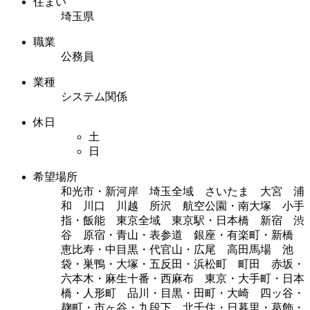
住まい
埼玉県
職業
公務員
業種
システム関係
休日
土
日
希望場所
和光市・新河岸 埼玉全域 さいたま 大宮 浦
和 川口 川越 所沢 航空公園・南大塚 小手
指・飯能 東京全域 東京駅・日本橋 新宿 渋
谷 原宿・青山・表参道 銀座・有楽町・新橋
恵比寿・中目黒・代官山・広尾 高田馬場 池
袋・巣鴨・大塚・五反田・浜松町 町田 赤坂・
六本木・麻生十番・西麻布 東京・大手町・日本
橋・人形町 品川・目黒・田町・大崎 四ッ谷・
麹町・市ヶ谷・九段下 北千住・日暮里・葛飾・