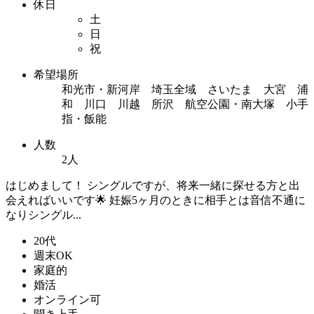
休日
土
日
祝
希望場所
和光市・新河岸 埼玉全域 さいたま 大宮 浦
和 川口 川越 所沢 航空公園・南大塚 小手
指・飯能
人数
2人
はじめまして！ シングルですが、将来一緒に探せる方と出
会えればいいです🌟 妊娠5ヶ月のときに相手とは音信不通に
なりシングル...
20代
週末OK
家庭的
婚活
オンライン可