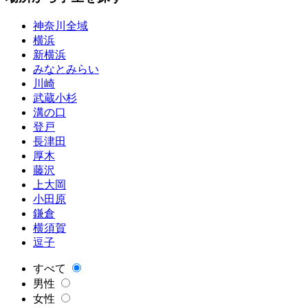
神奈川全域
横浜
新横浜
みなとみらい
川崎
武蔵小杉
溝の口
登戸
長津田
厚木
藤沢
上大岡
小田原
鎌倉
横須賀
逗子
すべて
男性
女性