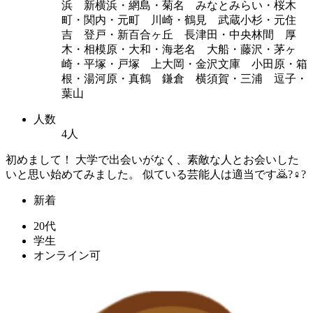
浜 新横浜・網島・菊名 みなとみらい・桜木
町・関内・元町 川崎・鶴見 武蔵小杉・元住
吉 登戸・新百合ヶ丘 長津田・中央林間 厚
木・相模原・大和・海老名 大船・藤沢・茅ヶ
崎・平塚・戸塚 上大岡・金沢文庫 小田原・箱
根・湯河原・真鶴 鎌倉 横須賀・三浦 逗子・
葉山
人数
4人
初めまして！ 大学で出会いがなく、素敵な人とお会いした
いと思い始めてみました。 似ている芸能人は適当です🙇?♀?
新着
20代
学生
オンライン可