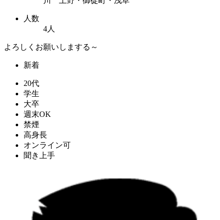
川 上野・御徒町・浅草
人数
4人
よろしくお願いしまする～
新着
20代
学生
大卒
週末OK
禁煙
高身長
オンライン可
聞き上手