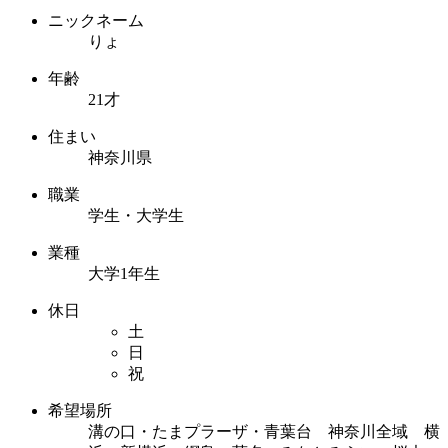
ニックネーム
りょ
年齢
21才
住まい
神奈川県
職業
学生・大学生
業種
大学1年生
休日
土
日
祝
希望場所
溝の口・たまプラーザ・青葉台 神奈川全域 横