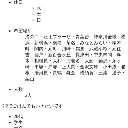
休日
水
土
日
希望場所
溝の口・たまプラーザ・青葉台 神奈川全域 横
浜 新横浜・網島・菊名 みなとみらい・桜木
町・関内・元町 川崎・鶴見 武蔵小杉・元住
吉 登戸・新百合ヶ丘 長津田・中央林間 厚
木・相模原・大和・海老名 大船・藤沢・茅ヶ
崎・平塚・戸塚 上大岡・金沢文庫 小田原・箱
根・湯河原・真鶴 鎌倉 横須賀・三浦 逗子・
葉山
人数
2人
2:2でごはんでもいきたいです
20代
学生