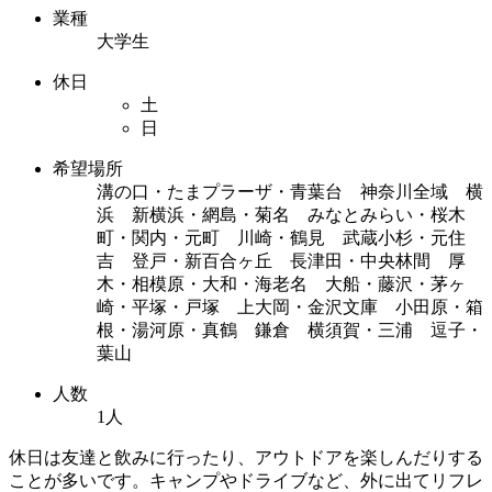
業種
大学生
休日
土
日
希望場所
溝の口・たまプラーザ・青葉台 神奈川全域 横
浜 新横浜・網島・菊名 みなとみらい・桜木
町・関内・元町 川崎・鶴見 武蔵小杉・元住
吉 登戸・新百合ヶ丘 長津田・中央林間 厚
木・相模原・大和・海老名 大船・藤沢・茅ヶ
崎・平塚・戸塚 上大岡・金沢文庫 小田原・箱
根・湯河原・真鶴 鎌倉 横須賀・三浦 逗子・
葉山
人数
1人
休日は友達と飲みに行ったり、アウトドアを楽しんだりする
ことが多いです。キャンプやドライブなど、外に出てリフレ