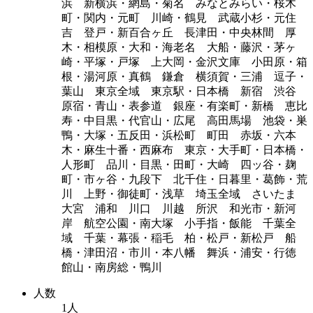
浜 新横浜・網島・菊名 みなとみらい・桜木
町・関内・元町 川崎・鶴見 武蔵小杉・元住
吉 登戸・新百合ヶ丘 長津田・中央林間 厚
木・相模原・大和・海老名 大船・藤沢・茅ヶ
崎・平塚・戸塚 上大岡・金沢文庫 小田原・箱
根・湯河原・真鶴 鎌倉 横須賀・三浦 逗子・
葉山 東京全域 東京駅・日本橋 新宿 渋谷
原宿・青山・表参道 銀座・有楽町・新橋 恵比
寿・中目黒・代官山・広尾 高田馬場 池袋・巣
鴨・大塚・五反田・浜松町 町田 赤坂・六本
木・麻生十番・西麻布 東京・大手町・日本橋・
人形町 品川・目黒・田町・大崎 四ッ谷・麹
町・市ヶ谷・九段下 北千住・日暮里・葛飾・荒
川 上野・御徒町・浅草 埼玉全域 さいたま
大宮 浦和 川口 川越 所沢 和光市・新河
岸 航空公園・南大塚 小手指・飯能 千葉全
域 千葉・幕張・稲毛 柏・松戸・新松戸 船
橋・津田沼・市川・本八幡 舞浜・浦安・行徳
館山・南房総・鴨川
人数
1人