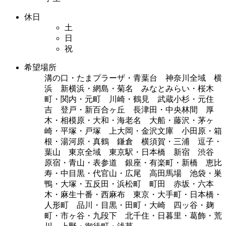
休日
土
日
祝
希望場所
溝の口・たまプラーザ・青葉台 神奈川全域 横
浜 新横浜・網島・菊名 みなとみらい・桜木
町・関内・元町 川崎・鶴見 武蔵小杉・元住
吉 登戸・新百合ヶ丘 長津田・中央林間 厚
木・相模原・大和・海老名 大船・藤沢・茅ヶ
崎・平塚・戸塚 上大岡・金沢文庫 小田原・箱
根・湯河原・真鶴 鎌倉 横須賀・三浦 逗子・
葉山 東京全域 東京駅・日本橋 新宿 渋谷
原宿・青山・表参道 銀座・有楽町・新橋 恵比
寿・中目黒・代官山・広尾 高田馬場 池袋・巣
鴨・大塚・五反田・浜松町 町田 赤坂・六本
木・麻生十番・西麻布 東京・大手町・日本橋・
人形町 品川・目黒・田町・大崎 四ッ谷・麹
町・市ヶ谷・九段下 北千住・日暮里・葛飾・荒