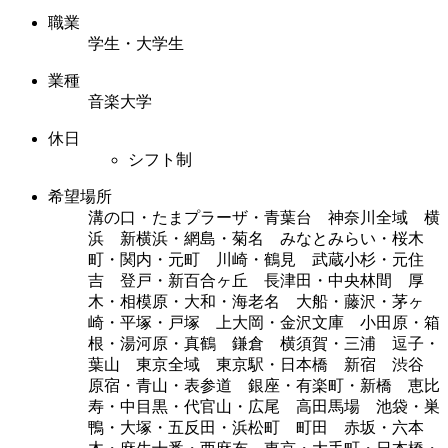
職業
学生・大学生
業種
音楽大学
休日
シフト制
希望場所
溝の口・たまプラーザ・青葉台 神奈川全域 横
浜 新横浜・網島・菊名 みなとみらい・桜木
町・関内・元町 川崎・鶴見 武蔵小杉・元住
吉 登戸・新百合ヶ丘 長津田・中央林間 厚
木・相模原・大和・海老名 大船・藤沢・茅ヶ
崎・平塚・戸塚 上大岡・金沢文庫 小田原・箱
根・湯河原・真鶴 鎌倉 横須賀・三浦 逗子・
葉山 東京全域 東京駅・日本橋 新宿 渋谷
原宿・青山・表参道 銀座・有楽町・新橋 恵比
寿・中目黒・代官山・広尾 高田馬場 池袋・巣
鴨・大塚・五反田・浜松町 町田 赤坂・六本