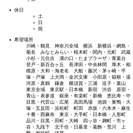
休日
土
日
祝
希望場所
川崎・鶴見 神奈川全域 横浜 新横浜・網島・
菊名 みなとみらい・桜木町・関内・元町 武蔵
小杉・元住吉 溝の口・たまプラーザ・青葉台
登戸・新百合ヶ丘 長津田・中央林間 厚木・相
模原・大和・海老名 大船・藤沢・茅ヶ崎・平
塚・戸塚 上大岡・金沢文庫 小田原・箱根・湯
河原・真鶴 鎌倉 横須賀・三浦 逗子・葉山
東京全域 東京駅・日本橋 新宿 渋谷 原宿・
青山・表参道 銀座・有楽町・新橋 恵比寿・中
目黒・代官山・広尾 高田馬場 池袋・巣鴨・大
塚・五反田・浜松町 町田 赤坂・六本木・麻生
十番・西麻布 東京・大手町・日本橋・人形町
品川・目黒・田町・大崎 四ッ谷・麹町・市ヶ
谷・九段下 北千住・日暮里・葛飾・荒川 上