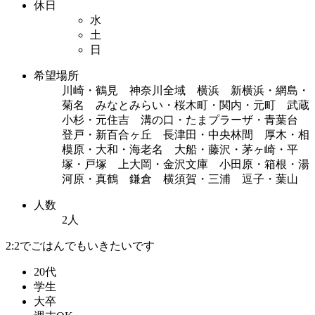
休日
水
土
日
希望場所
川崎・鶴見 神奈川全域 横浜 新横浜・網島・
菊名 みなとみらい・桜木町・関内・元町 武蔵
小杉・元住吉 溝の口・たまプラーザ・青葉台
登戸・新百合ヶ丘 長津田・中央林間 厚木・相
模原・大和・海老名 大船・藤沢・茅ヶ崎・平
塚・戸塚 上大岡・金沢文庫 小田原・箱根・湯
河原・真鶴 鎌倉 横須賀・三浦 逗子・葉山
人数
2人
2:2でごはんでもいきたいです
20代
学生
大卒