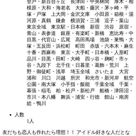
登戸・新百合ヶ丘 長津田・中央林間 厚木・相
模原・大和・海老名 大船・藤沢・茅ヶ崎・平
塚・戸塚 上大岡・金沢文庫 小田原・箱根・湯
河原・真鶴 鎌倉 横須賀・三浦 逗子・葉山
東京全域 東京駅・日本橋 新宿 渋谷 原宿・
青山・表参道 銀座・有楽町・新橋 恵比寿・中
目黒・代官山・広尾 高田馬場 池袋・巣鴨・大
塚・五反田・浜松町 町田 赤坂・六本木・麻生
十番・西麻布 東京・大手町・日本橋・人形町
品川・目黒・田町・大崎 四ッ谷・麹町・市ヶ
谷・九段下 北千住・日暮里・葛飾・荒川 上
野・御徒町・浅草 埼玉全域 さいたま 大宮
浦和 川口 川越 所沢 和光市・新河岸 航空
公園・南大塚 小手指・飯能 千葉全域 千葉・
幕張・稲毛 柏・松戸・新松戸 船橋・津田沼・
市川・本八幡 舞浜・浦安・行徳 館山・南房
総・鴨川
人数
1人
友だちも恋人も作れたら理想！！ アイドル好きな人だとな