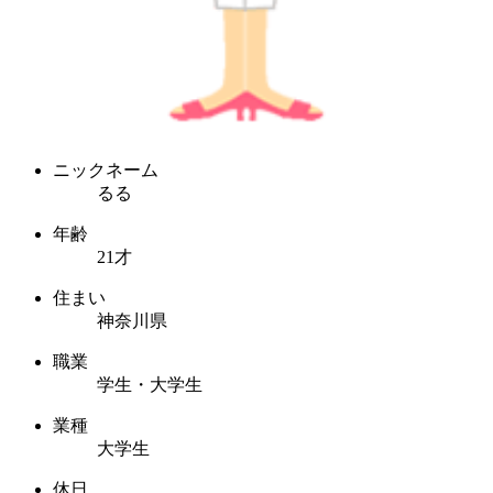
ニックネーム
るる
年齢
21才
住まい
神奈川県
職業
学生・大学生
業種
大学生
休日