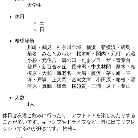
大学生
休日
土
日
希望場所
川崎・鶴見 神奈川全域 横浜 新横浜・網島・
菊名 みなとみらい・桜木町・関内・元町 武蔵
小杉・元住吉 溝の口・たまプラーザ・青葉台
登戸・新百合ヶ丘 長津田・中央林間 厚木・相
模原・大和・海老名 大船・藤沢・茅ヶ崎・平
塚・戸塚 上大岡・金沢文庫 小田原・箱根・湯
河原・真鶴 鎌倉 横須賀・三浦 逗子・葉山
人数
1人
休日は友達と飲みに行ったり、アウトドアを楽しんだりする
ことが多いです。キャンプやドライブなど、外に出てリフレ
ッシュするのが好きです。 性格...