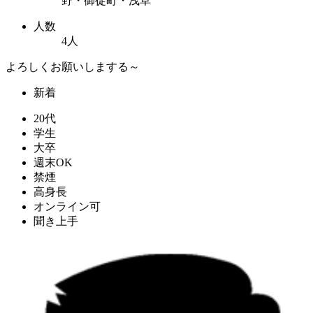
野・御徒町・浅草
人数
4人
よろしくお願いしまする～
新着
20代
学生
大卒
週末OK
禁煙
高身長
オンライン可
聞き上手