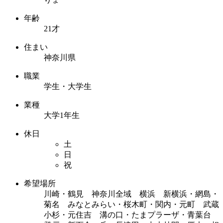
年齢
21才
住まい
神奈川県
職業
学生・大学生
業種
大学1年生
休日
土
日
祝
希望場所
川崎・鶴見 神奈川全域 横浜 新横浜・網島・
菊名 みなとみらい・桜木町・関内・元町 武蔵
小杉・元住吉 溝の口・たまプラーザ・青葉台