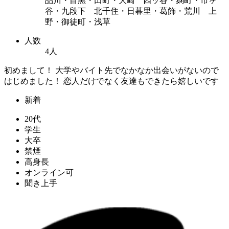
品川・目黒・田町・大崎 四ッ谷・麹町・市ヶ
谷・九段下 北千住・日暮里・葛飾・荒川 上
野・御徒町・浅草
人数
4人
初めまして！ 大学やバイト先でなかなか出会いがないので
はじめました！ 恋人だけでなく友達もできたら嬉しいです
新着
20代
学生
大卒
禁煙
高身長
オンライン可
聞き上手