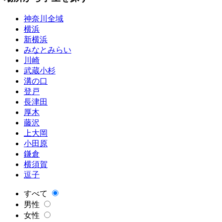
神奈川全域
横浜
新横浜
みなとみらい
川崎
武蔵小杉
溝の口
登戸
長津田
厚木
藤沢
上大岡
小田原
鎌倉
横須賀
逗子
すべて
男性
女性