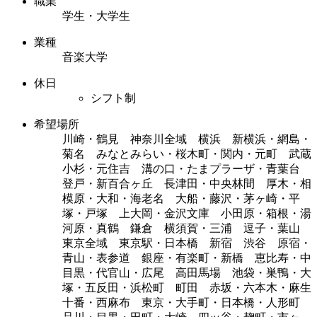
職業
学生・大学生
業種
音楽大学
休日
シフト制
希望場所
川崎・鶴見 神奈川全域 横浜 新横浜・網島・
菊名 みなとみらい・桜木町・関内・元町 武蔵
小杉・元住吉 溝の口・たまプラーザ・青葉台
登戸・新百合ヶ丘 長津田・中央林間 厚木・相
模原・大和・海老名 大船・藤沢・茅ヶ崎・平
塚・戸塚 上大岡・金沢文庫 小田原・箱根・湯
河原・真鶴 鎌倉 横須賀・三浦 逗子・葉山
東京全域 東京駅・日本橋 新宿 渋谷 原宿・
青山・表参道 銀座・有楽町・新橋 恵比寿・中
目黒・代官山・広尾 高田馬場 池袋・巣鴨・大
塚・五反田・浜松町 町田 赤坂・六本木・麻生
十番・西麻布 東京・大手町・日本橋・人形町