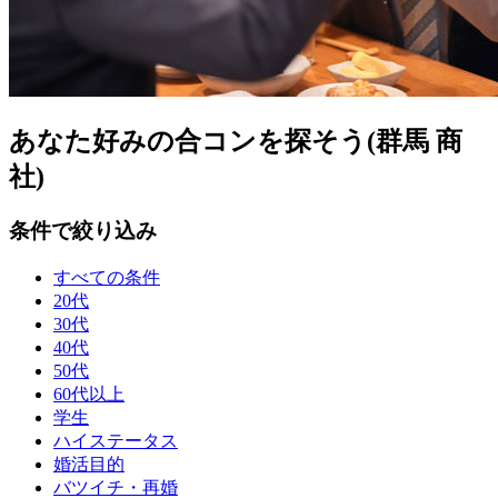
あなた好みの合コンを探そう(群馬 商
社)
条件で絞り込み
すべての条件
20代
30代
40代
50代
60代以上
学生
ハイステータス
婚活目的
バツイチ・再婚