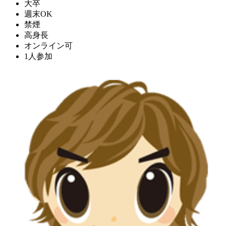
大卒
週末OK
禁煙
高身長
オンライン可
1人参加