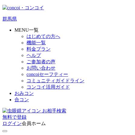
群馬県
MENU一覧
はじめての方へ
機能一覧
料金プラン
ヘルプ
ご参加者の声
お問い合わせ
concoiセーフティー
コミュニティガイドライン
コンコイ活用ガイド
おみコン
合コン
お相手検索
無料
で
登録
ログイン
会員ホーム