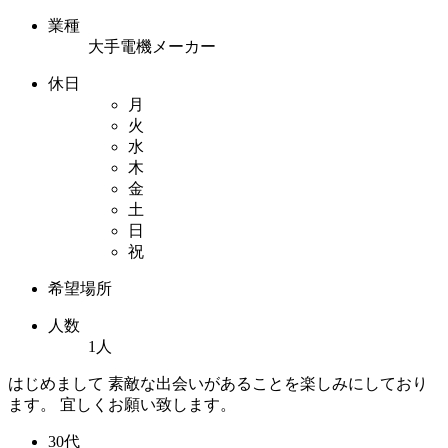
業種
大手電機メーカー
休日
月
火
水
木
金
土
日
祝
希望場所
人数
1人
はじめまして 素敵な出会いがあることを楽しみにしており
ます。 宜しくお願い致します。
30代