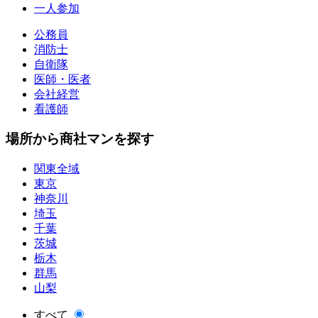
一人参加
公務員
消防士
自衛隊
医師・医者
会社経営
看護師
場所から商社マンを探す
関東全域
東京
神奈川
埼玉
千葉
茨城
栃木
群馬
山梨
すべて