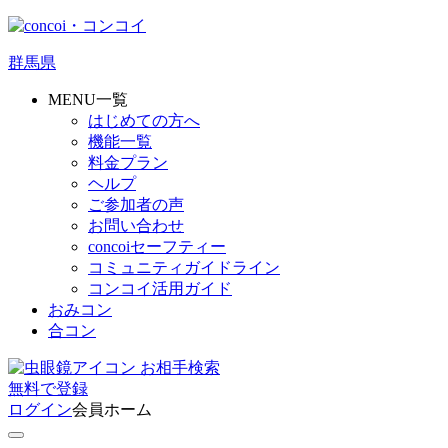
群馬県
MENU一覧
はじめての方へ
機能一覧
料金プラン
ヘルプ
ご参加者の声
お問い合わせ
concoiセーフティー
コミュニティガイドライン
コンコイ活用ガイド
おみコン
合コン
お相手検索
無料
で
登録
ログイン
会員ホーム