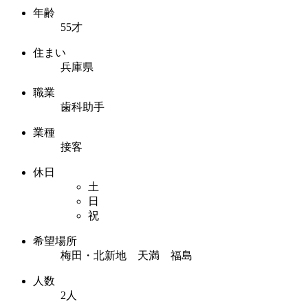
年齢
55才
住まい
兵庫県
職業
歯科助手
業種
接客
休日
土
日
祝
希望場所
梅田・北新地 天満 福島
人数
2人