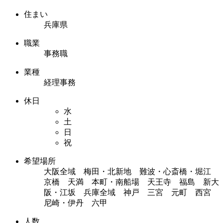
住まい
兵庫県
職業
事務職
業種
経理事務
休日
水
土
日
祝
希望場所
大阪全域 梅田・北新地 難波・心斎橋・堀江
京橋 天満 本町・南船場 天王寺 福島 新大
阪・江坂 兵庫全域 神戸 三宮 元町 西宮
尼崎・伊丹 六甲
人数