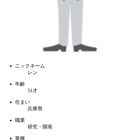
ニックネーム
レン
年齢
51才
住まい
兵庫県
職業
研究・開発
業種