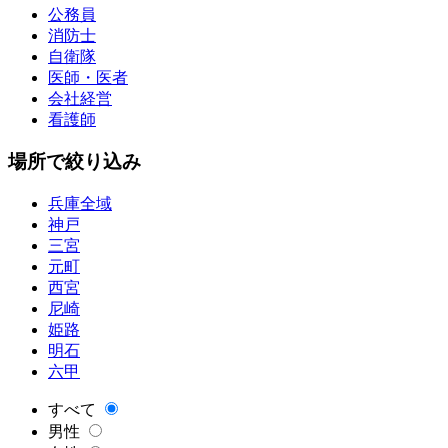
公務員
消防士
自衛隊
医師・医者
会社経営
看護師
場所で絞り込み
兵庫全域
神戸
三宮
元町
西宮
尼崎
姫路
明石
六甲
すべて
男性