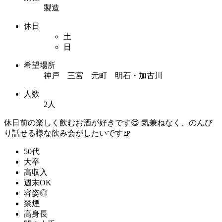
製造
休日
土
日
希望場所
神戸 三宮 元町 明石・加古川
人数
2人
休日前の楽しく飲むお酒が好きです😋 気兼ねなく、のんび
り話せる様な飲み会がしたいです🍺
50代
大卒
高収入
週末OK
容姿◎
禁煙
高身長