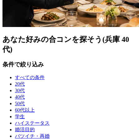
あなた好みの合コンを探そう(兵庫 40
代)
条件で絞り込み
すべての条件
20代
30代
40代
50代
60代以上
学生
ハイステータス
婚活目的
バツイチ・再婚