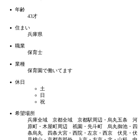
年齢
43才
住まい
兵庫県
職業
保育士
業種
保育園で働いてます
休日
土
日
祝
希望場所
兵庫全域 京都全域 京都駅周辺・烏丸五条 河
原町・木屋町周辺 祇園・先斗町 烏丸御池・四
条烏丸 四条大宮・西院・左京・西京 伏見・伏
見桃山・京都市郊外 上京・左京・北・山科 中