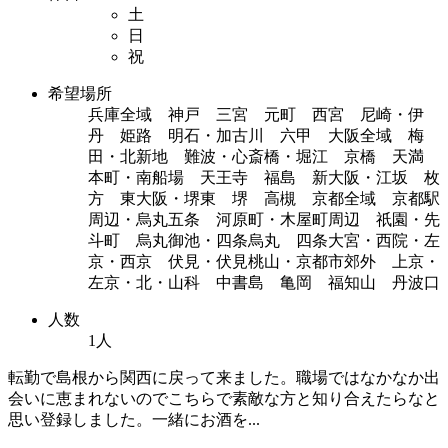
土
日
祝
希望場所
兵庫全域 神戸 三宮 元町 西宮 尼崎・伊
丹 姫路 明石・加古川 六甲 大阪全域 梅
田・北新地 難波・心斎橋・堀江 京橋 天満
本町・南船場 天王寺 福島 新大阪・江坂 枚
方 東大阪・堺東 堺 高槻 京都全域 京都駅
周辺・烏丸五条 河原町・木屋町周辺 祇園・先
斗町 烏丸御池・四条烏丸 四条大宮・西院・左
京・西京 伏見・伏見桃山・京都市郊外 上京・
左京・北・山科 中書島 亀岡 福知山 丹波口
人数
1人
転勤で島根から関西に戻って来ました。職場ではなかなか出
会いに恵まれないのでこちらで素敵な方と知り合えたらなと
思い登録しました。一緒にお酒を...