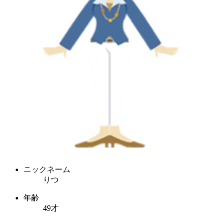
ニックネーム
りつ
年齢
49才