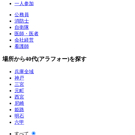
一人参加
公務員
消防士
自衛隊
医師・医者
会社経営
看護師
場所から40代(アラフォー)を探す
兵庫全域
神戸
三宮
元町
西宮
尼崎
姫路
明石
六甲
すべて