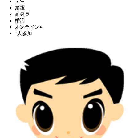
学生
禁煙
高身長
婚活
オンライン可
1人参加