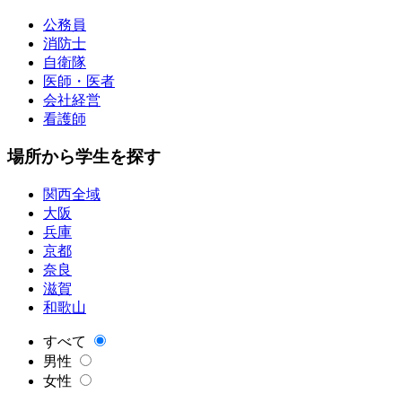
公務員
消防士
自衛隊
医師・医者
会社経営
看護師
場所から学生を探す
関西全域
大阪
兵庫
京都
奈良
滋賀
和歌山
すべて
男性
女性