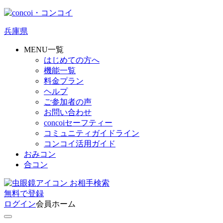
兵庫県
MENU一覧
はじめての方へ
機能一覧
料金プラン
ヘルプ
ご参加者の声
お問い合わせ
concoiセーフティー
コミュニティガイドライン
コンコイ活用ガイド
おみコン
合コン
お相手検索
無料
で
登録
ログイン
会員ホーム