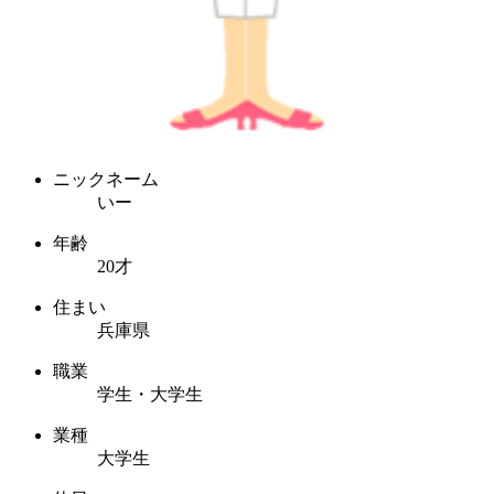
ニックネーム
いー
年齢
20才
住まい
兵庫県
職業
学生・大学生
業種
大学生