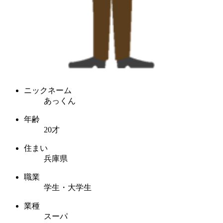
ニックネーム
あっくん
年齢
20才
住まい
兵庫県
職業
学生・大学生
業種
スーパ