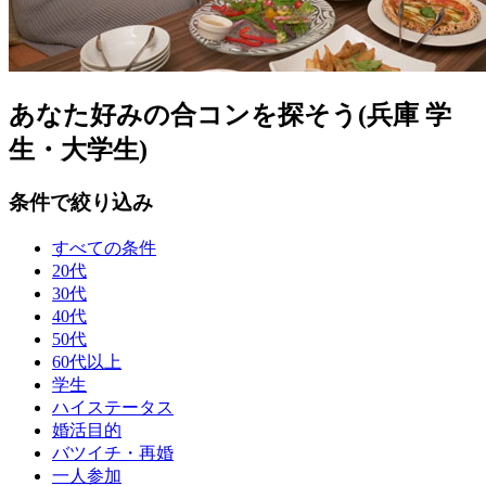
あなた好みの合コンを探そう(兵庫 学
生・大学生)
条件で絞り込み
すべての条件
20代
30代
40代
50代
60代以上
学生
ハイステータス
婚活目的
バツイチ・再婚
一人参加