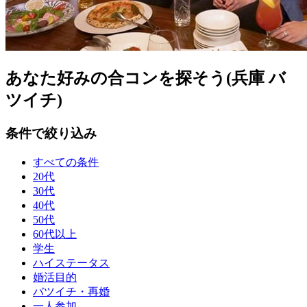
あなた好みの合コンを探そう(兵庫 バ
ツイチ)
条件で絞り込み
すべての条件
20代
30代
40代
50代
60代以上
学生
ハイステータス
婚活目的
バツイチ・再婚
一人参加