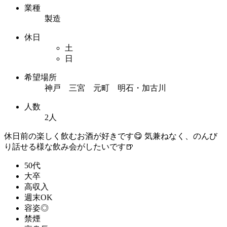
業種
製造
休日
土
日
希望場所
神戸 三宮 元町 明石・加古川
人数
2人
休日前の楽しく飲むお酒が好きです😋 気兼ねなく、のんび
り話せる様な飲み会がしたいです🍺
50代
大卒
高収入
週末OK
容姿◎
禁煙