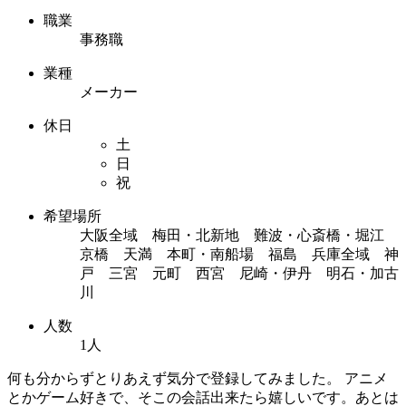
職業
事務職
業種
メーカー
休日
土
日
祝
希望場所
大阪全域 梅田・北新地 難波・心斎橋・堀江
京橋 天満 本町・南船場 福島 兵庫全域 神
戸 三宮 元町 西宮 尼崎・伊丹 明石・加古
川
人数
1人
何も分からずとりあえず気分で登録してみました。 アニメ
とかゲーム好きで、そこの会話出来たら嬉しいです。あとは