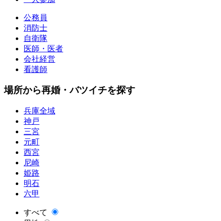
公務員
消防士
自衛隊
医師・医者
会社経営
看護師
場所から再婚・バツイチを探す
兵庫全域
神戸
三宮
元町
西宮
尼崎
姫路
明石
六甲
すべて