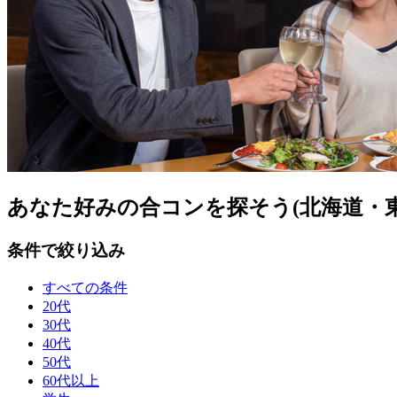
あなた好みの合コンを探そう(北海道・東
条件で絞り込み
すべての条件
20代
30代
40代
50代
60代以上