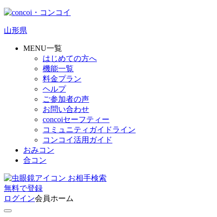
山形県
MENU一覧
はじめての方へ
機能一覧
料金プラン
ヘルプ
ご参加者の声
お問い合わせ
concoiセーフティー
コミュニティガイドライン
コンコイ活用ガイド
おみコン
合コン
お相手検索
無料
で
登録
ログイン
会員ホーム