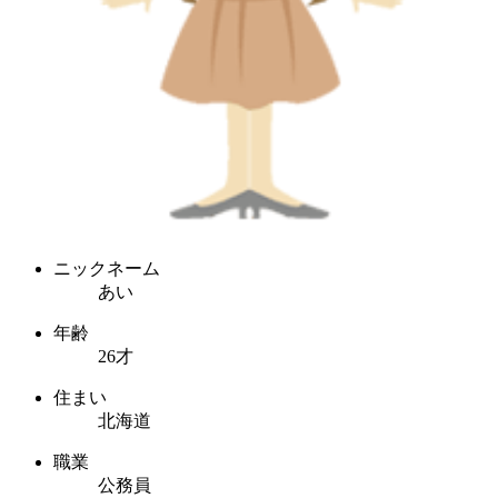
ニックネーム
あい
年齢
26才
住まい
北海道
職業
公務員