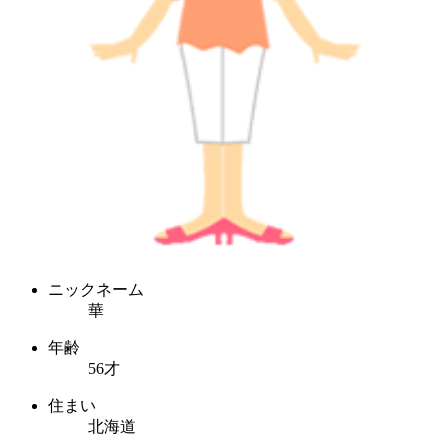
ニックネーム
華
年齢
56才
住まい
北海道