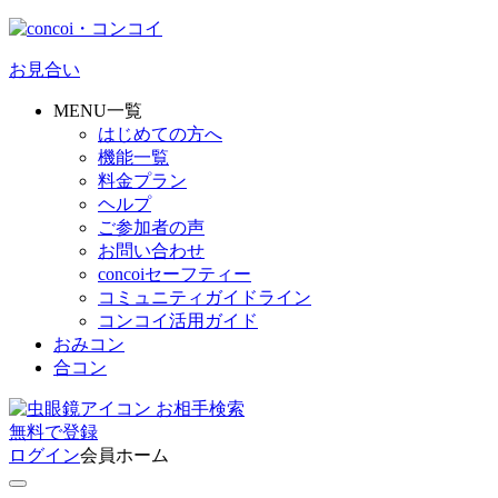
お見合い
MENU一覧
はじめての方へ
機能一覧
料金プラン
ヘルプ
ご参加者の声
お問い合わせ
concoiセーフティー
コミュニティガイドライン
コンコイ活用ガイド
おみコン
合コン
お相手検索
無料
で
登録
ログイン
会員ホーム