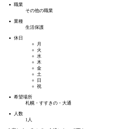
職業
その他の職業
業種
生活保護
休日
月
火
水
木
金
土
日
祝
希望場所
札幌・すすきの・大通
人数
1人