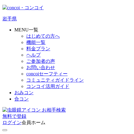
岩手県
MENU一覧
はじめての方へ
機能一覧
料金プラン
ヘルプ
ご参加者の声
お問い合わせ
concoiセーフティー
コミュニティガイドライン
コンコイ活用ガイド
おみコン
合コン
お相手検索
無料
で
登録
ログイン
会員ホーム