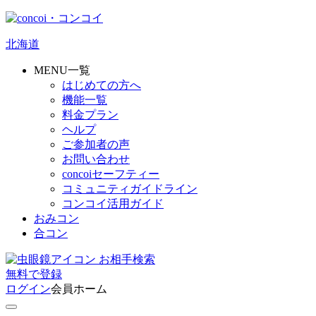
北海道
MENU一覧
はじめての方へ
機能一覧
料金プラン
ヘルプ
ご参加者の声
お問い合わせ
concoiセーフティー
コミュニティガイドライン
コンコイ活用ガイド
おみコン
合コン
お相手検索
無料
で
登録
ログイン
会員ホーム