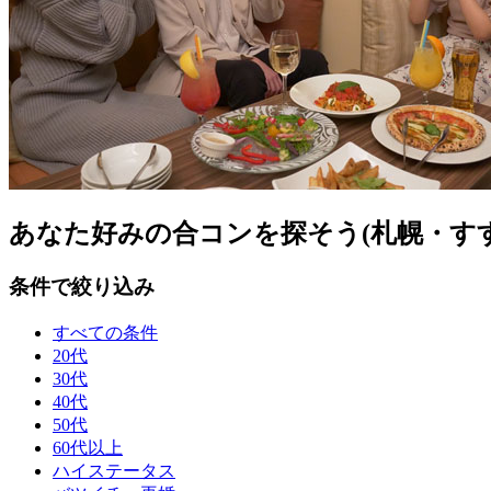
あなた好みの合コンを探そう(札幌・すす
条件で絞り込み
すべての条件
20代
30代
40代
50代
60代以上
ハイステータス