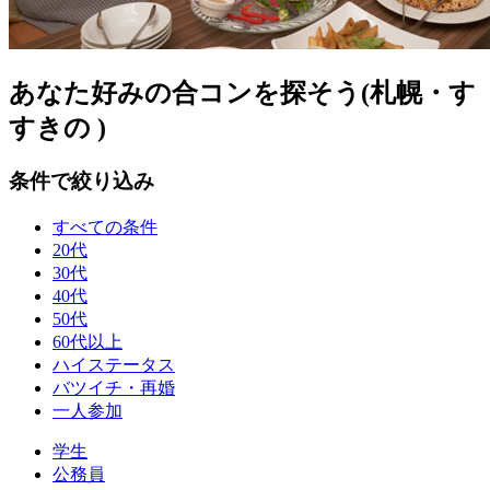
あなた好みの合コンを探そう(札幌・す
すきの )
条件で絞り込み
すべての条件
20代
30代
40代
50代
60代以上
ハイステータス
バツイチ・再婚
一人参加
学生
公務員