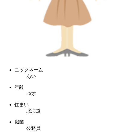
ニックネーム
あい
年齢
26才
住まい
北海道
職業
公務員