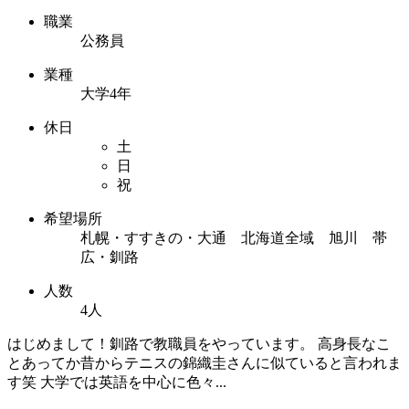
職業
公務員
業種
大学4年
休日
土
日
祝
希望場所
札幌・すすきの・大通 北海道全域 旭川 帯
広・釧路
人数
4人
はじめまして！釧路で教職員をやっています。 高身長なこ
とあってか昔からテニスの錦織圭さんに似ていると言われま
す笑 大学では英語を中心に色々...