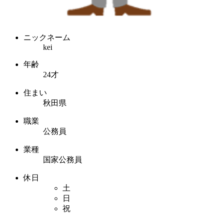
ニックネーム
kei
年齢
24才
住まい
秋田県
職業
公務員
業種
国家公務員
休日
土
日
祝