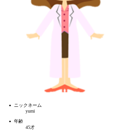
ニックネーム
yumi
年齢
45才