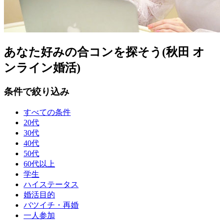
あなた好みの合コンを探そう(秋田 オ
ンライン婚活)
条件で絞り込み
すべての条件
20代
30代
40代
50代
60代以上
学生
ハイステータス
婚活目的
バツイチ・再婚
一人参加