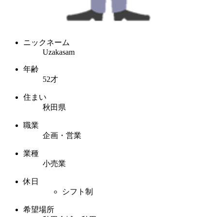
ニックネーム
Uzakasam
年齢
52才
住まい
秋田県
職業
企画・営業
業種
小売業
休日
シフト制
希望場所