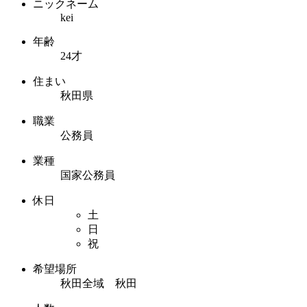
ニックネーム
kei
年齢
24才
住まい
秋田県
職業
公務員
業種
国家公務員
休日
土
日
祝
希望場所
秋田全域 秋田