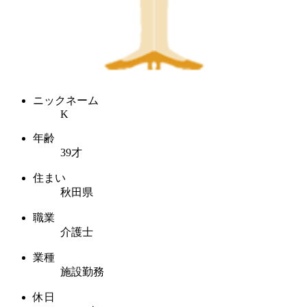
ニックネーム
K
年齢
39才
住まい
秋田県
職業
介護士
業種
施設勤務
休日