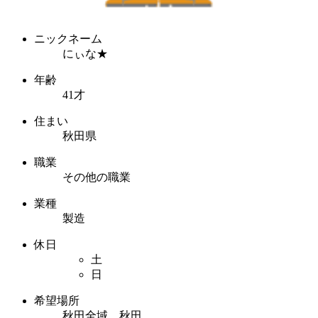
ニックネーム
にぃな★
年齢
41才
住まい
秋田県
職業
その他の職業
業種
製造
休日
土
日
希望場所
秋田全域 秋田