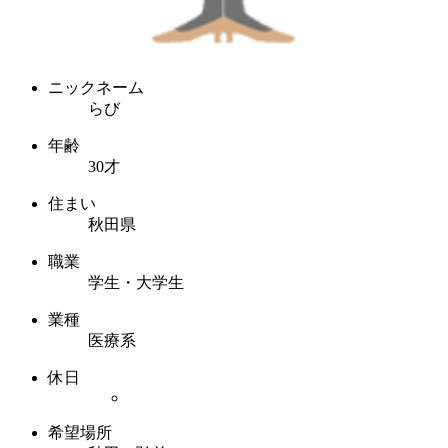
ニックネーム
らび
年齢
30才
住まい
秋田県
職業
学生・大学生
業種
医療系
休日
希望場所