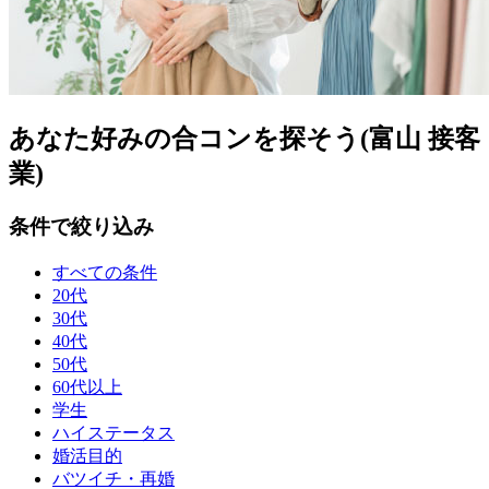
あなた好みの合コンを探そう(富山 接客
業)
条件で絞り込み
すべての条件
20代
30代
40代
50代
60代以上
学生
ハイステータス
婚活目的
バツイチ・再婚