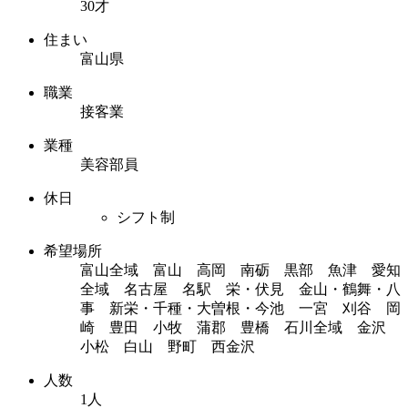
30才
住まい
富山県
職業
接客業
業種
美容部員
休日
シフト制
希望場所
富山全域 富山 高岡 南砺 黒部 魚津 愛知
全域 名古屋 名駅 栄・伏見 金山・鶴舞・八
事 新栄・千種・大曽根・今池 一宮 刈谷 岡
崎 豊田 小牧 蒲郡 豊橋 石川全域 金沢
小松 白山 野町 西金沢
人数
1人