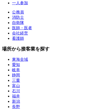
一人参加
公務員
消防士
自衛隊
医師・医者
会社経営
看護師
場所から接客業を探す
東海全域
愛知
岐阜
静岡
三重
富山
石川
福井
新潟
長野