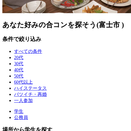
あなた好みの合コンを探そう(富士市 )
条件で絞り込み
すべての条件
20代
30代
40代
50代
60代以上
ハイステータス
バツイチ・再婚
一人参加
学生
公務員
場所から学生を探す