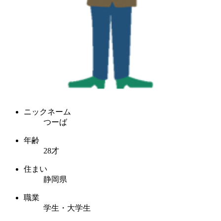
ニックネーム
つーば
年齢
28才
住まい
静岡県
職業
学生・大学生