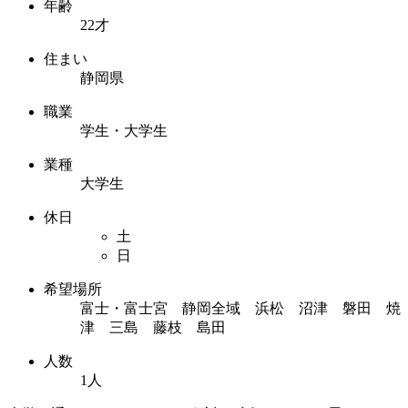
年齢
22才
住まい
静岡県
職業
学生・大学生
業種
大学生
休日
土
日
希望場所
富士・富士宮 静岡全域 浜松 沼津 磐田 焼
津 三島 藤枝 島田
人数
1人