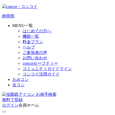
静岡県
MENU一覧
はじめての方へ
機能一覧
料金プラン
ヘルプ
ご参加者の声
お問い合わせ
concoiセーフティー
コミュニティガイドライン
コンコイ活用ガイド
おみコン
合コン
お相手検索
無料
で
登録
ログイン
会員ホーム