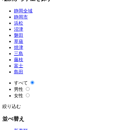
静岡全域
静岡市
浜松
沼津
磐田
草薙
焼津
三島
藤枝
富士
島田
すべて
男性
女性
絞り込む
並べ替え