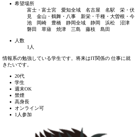
希望場所
富士・富士宮 愛知全域 名古屋 名駅 栄・伏
見 金山・鶴舞・八事 新栄・千種・大曽根・今
池 岡崎 豊橋 静岡全域 静岡 浜松 沼津
磐田 草薙 焼津 三島 藤枝 島田
人数
1人
情報系の勉強している学生です。将来はIT関係の 仕事に就
きたいです。
20代
学生
週末OK
禁煙
高身長
オンライン可
1人参加