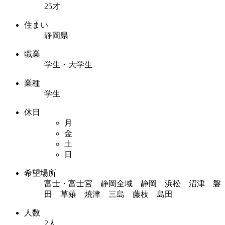
25才
住まい
静岡県
職業
学生・大学生
業種
学生
休日
月
金
土
日
希望場所
富士・富士宮 静岡全域 静岡 浜松 沼津 磐
田 草薙 焼津 三島 藤枝 島田
人数
2人