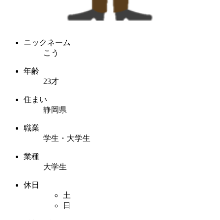
ニックネーム
こう
年齢
23才
住まい
静岡県
職業
学生・大学生
業種
大学生
休日
土
日