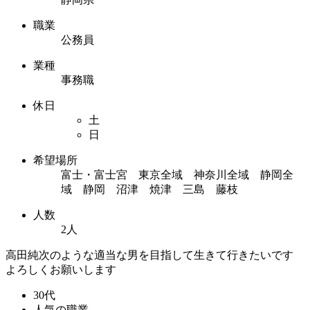
職業
公務員
業種
事務職
休日
土
日
希望場所
富士・富士宮 東京全域 神奈川全域 静岡全
域 静岡 沼津 焼津 三島 藤枝
人数
2人
高田純次のような適当な男を目指して生きて行きたいです
よろしくお願いします
30代
人気の職業