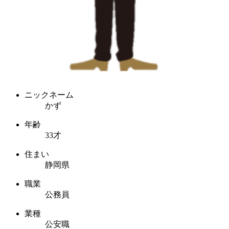
ニックネーム
かず
年齢
33才
住まい
静岡県
職業
公務員
業種
公安職