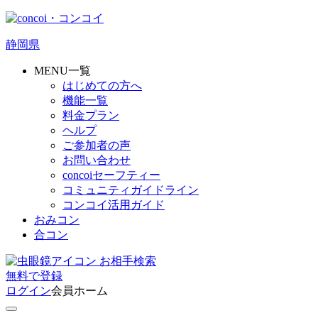
静岡県
MENU一覧
はじめての方へ
機能一覧
料金プラン
ヘルプ
ご参加者の声
お問い合わせ
concoiセーフティー
コミュニティガイドライン
コンコイ活用ガイド
おみコン
合コン
お相手検索
無料
で
登録
ログイン
会員ホーム