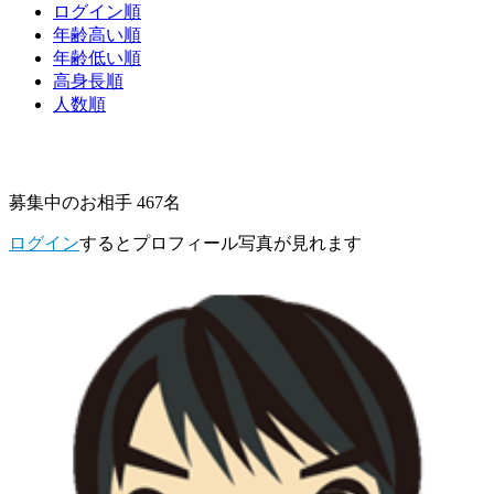
ログイン順
年齢高い順
年齢低い順
高身長順
人数順
募集中のお相手 467名
ログイン
するとプロフィール写真が見れます