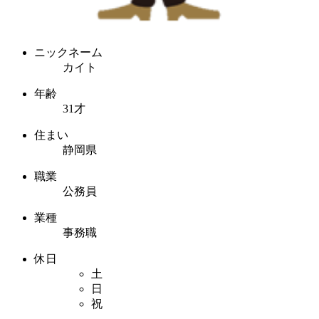
ニックネーム
カイト
年齢
31才
住まい
静岡県
職業
公務員
業種
事務職
休日
土
日
祝