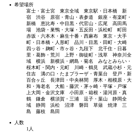
希望場所
富士・富士宮 東京全域 東京駅・日本橋 新
宿 渋谷 原宿・青山・表参道 銀座・有楽町・
新橋 恵比寿・中目黒・代官山・広尾 高田馬
場 池袋・巣鴨・大塚・五反田・浜松町 町田
赤坂・六本木・麻生十番・西麻布 東京・大手
町・日本橋・人形町 品川・目黒・田町・大崎
四ッ谷・麹町・市ヶ谷・九段下 北千住・日暮
里・葛飾・荒川 上野・御徒町・浅草 神奈川全
域 横浜 新横浜・網島・菊名 みなとみらい・
桜木町・関内・元町 川崎・鶴見 武蔵小杉・元
住吉 溝の口・たまプラーザ・青葉台 登戸・新
百合ヶ丘 長津田・中央林間 厚木・相模原・大
和・海老名 大船・藤沢・茅ヶ崎・平塚・戸塚
上大岡・金沢文庫 小田原・箱根・湯河原・真
鶴 鎌倉 横須賀・三浦 逗子・葉山 静岡全
域 静岡 浜松 沼津 磐田 草薙 焼津 三
島 藤枝 島田
人数
1人