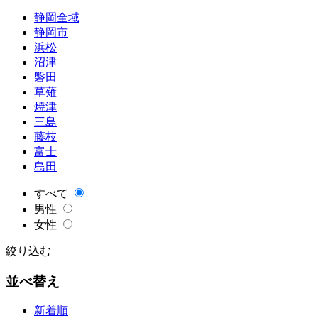
静岡全域
静岡市
浜松
沼津
磐田
草薙
焼津
三島
藤枝
富士
島田
すべて
男性
女性
絞り込む
並べ替え
新着順