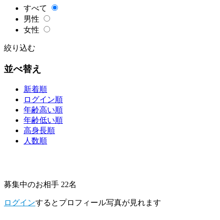
すべて
男性
女性
絞り込む
並べ替え
新着順
ログイン順
年齢高い順
年齢低い順
高身長順
人数順
募集中のお相手 22名
ログイン
するとプロフィール写真が見れます