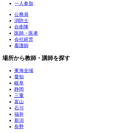
一人参加
公務員
消防士
自衛隊
医師・医者
会社経営
看護師
場所から教師・講師を探す
東海全域
愛知
岐阜
静岡
三重
富山
石川
福井
新潟
長野