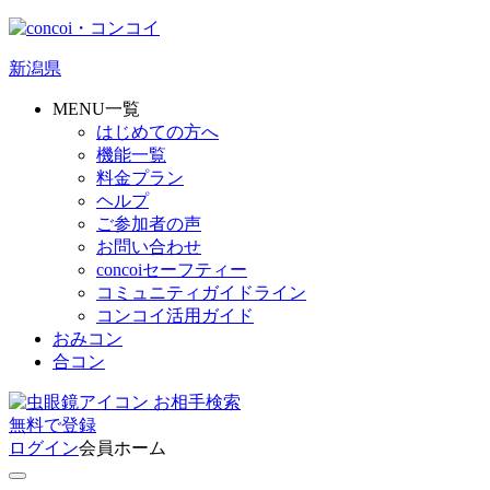
新潟県
MENU一覧
はじめての方へ
機能一覧
料金プラン
ヘルプ
ご参加者の声
お問い合わせ
concoiセーフティー
コミュニティガイドライン
コンコイ活用ガイド
おみコン
合コン
お相手検索
無料
で
登録
ログイン
会員ホーム