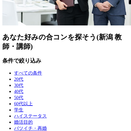
あなた好みの合コンを探そう(新潟 教
師・講師)
条件で絞り込み
すべての条件
20代
30代
40代
50代
60代以上
学生
ハイステータス
婚活目的
バツイチ・再婚