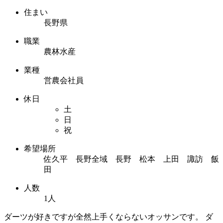
住まい
長野県
職業
農林水産
業種
営農会社員
休日
土
日
祝
希望場所
佐久平 長野全域 長野 松本 上田 諏訪 飯
田
人数
1人
ダーツが好きですが全然上手くならないオッサンです。 ダ