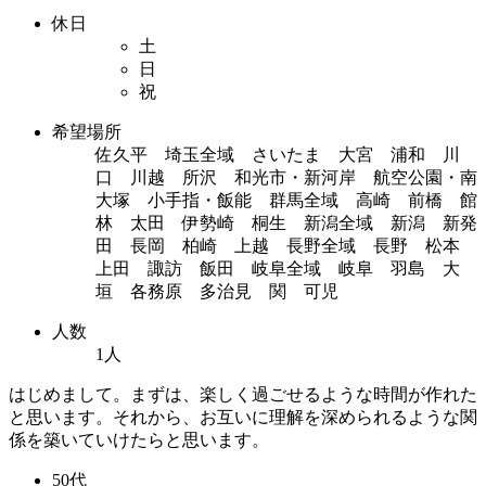
休日
土
日
祝
希望場所
佐久平 埼玉全域 さいたま 大宮 浦和 川
口 川越 所沢 和光市・新河岸 航空公園・南
大塚 小手指・飯能 群馬全域 高崎 前橋 館
林 太田 伊勢崎 桐生 新潟全域 新潟 新発
田 長岡 柏崎 上越 長野全域 長野 松本
上田 諏訪 飯田 岐阜全域 岐阜 羽島 大
垣 各務原 多治見 関 可児
人数
1人
はじめまして。まずは、楽しく過ごせるような時間が作れた
と思います。それから、お互いに理解を深められるような関
係を築いていけたらと思います。
50代