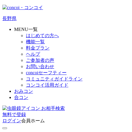
長野県
MENU一覧
はじめての方へ
機能一覧
料金プラン
ヘルプ
ご参加者の声
お問い合わせ
concoiセーフティー
コミュニティガイドライン
コンコイ活用ガイド
おみコン
合コン
お相手検索
無料
で
登録
ログイン
会員ホーム