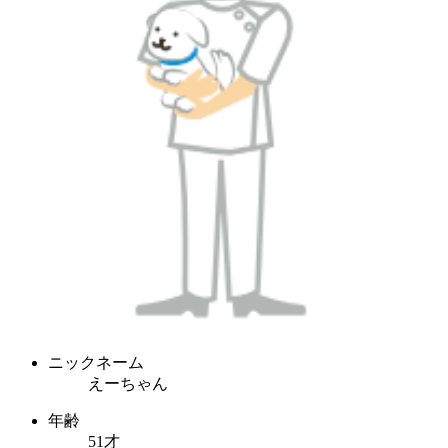
ニックネーム
えーちゃん
年齢
51才