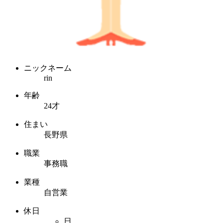
ニックネーム
rin
年齢
24才
住まい
長野県
職業
事務職
業種
自営業
休日
日