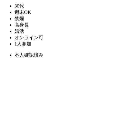
30代
週末OK
禁煙
高身長
婚活
オンライン可
1人参加
本人確認済み