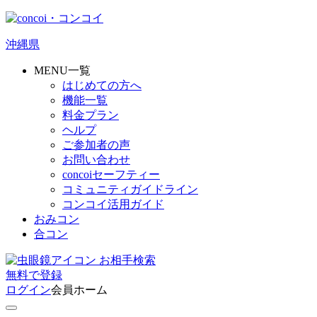
沖縄県
MENU一覧
はじめての方へ
機能一覧
料金プラン
ヘルプ
ご参加者の声
お問い合わせ
concoiセーフティー
コミュニティガイドライン
コンコイ活用ガイド
おみコン
合コン
お相手検索
無料
で
登録
ログイン
会員ホーム