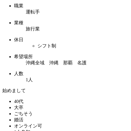
職業
運転手
業種
旅行業
休日
シフト制
希望場所
沖縄全域 沖縄 那覇 名護
人数
1人
始めまして
40代
大卒
ごちそう
婚活
オンライン可