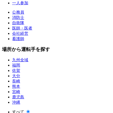
一人参加
公務員
消防士
自衛隊
医師・医者
会社経営
看護師
場所から運転手を探す
九州全域
福岡
佐賀
大分
長崎
熊本
宮崎
鹿児島
沖縄
すべて