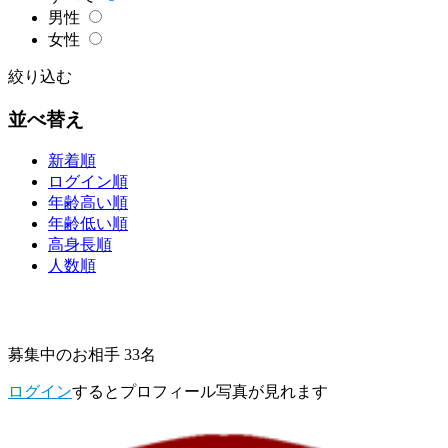
男性
女性
絞り込む
並べ替え
新着順
ログイン順
年齢高い順
年齢低い順
高身長順
人数順
募集中のお相手 33名
ログイン
するとプロフィール写真が見れます