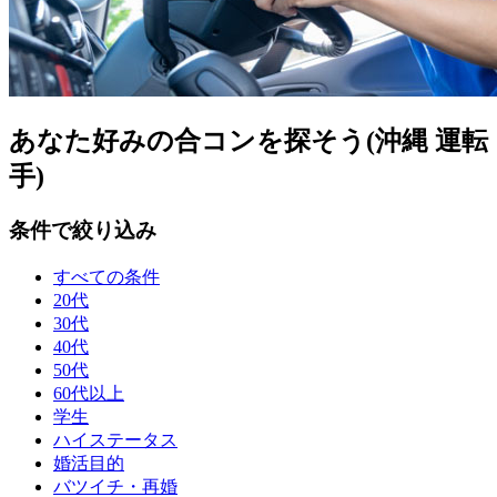
あなた好みの合コンを探そう(沖縄 運転
手)
条件で絞り込み
すべての条件
20代
30代
40代
50代
60代以上
学生
ハイステータス
婚活目的
バツイチ・再婚