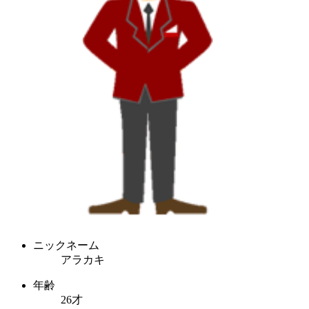
ニックネーム
アラカキ
年齢
26才