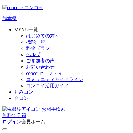
熊本県
MENU一覧
はじめての方へ
機能一覧
料金プラン
ヘルプ
ご参加者の声
お問い合わせ
concoiセーフティー
コミュニティガイドライン
コンコイ活用ガイド
おみコン
合コン
お相手検索
無料
で
登録
ログイン
会員ホーム