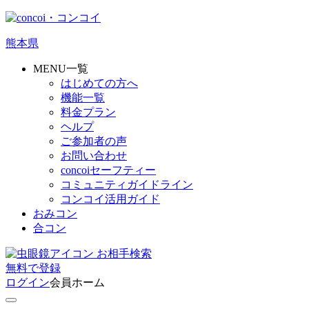
熊本県
MENU一覧
はじめての方へ
機能一覧
料金プラン
ヘルプ
ご参加者の声
お問い合わせ
concoiセーフティー
コミュニティガイドライン
コンコイ活用ガイド
おみコン
合コン
お相手検索
無料
で
登録
ログイン
会員ホーム