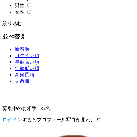
男性
女性
絞り込む
並べ替え
新着順
ログイン順
年齢高い順
年齢低い順
高身長順
人数順
募集中のお相手 135名
ログイン
するとプロフィール写真が見れます