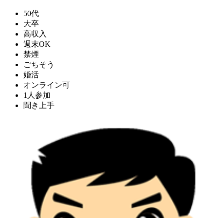
50代
大卒
高収入
週末OK
禁煙
ごちそう
婚活
オンライン可
1人参加
聞き上手