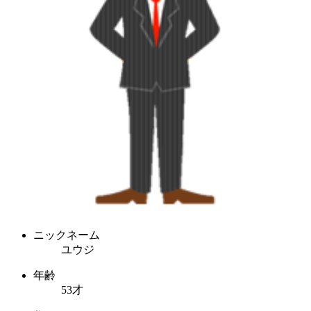
ニックネーム
ユウジ
年齢
53才