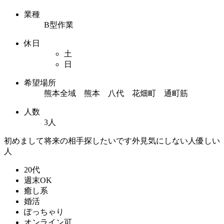
業種
B型作業
休日
土
日
希望場所
熊本全域 熊本 八代 花畑町 通町筋
人数
3人
初めまして将来の相手探したいです外見気にしない人優しい
人
20代
週末OK
癒し系
婚活
ぽっちゃり
オンライン可