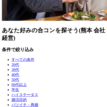
あなた好みの合コンを探そう(熊本 会社
経営)
条件で絞り込み
すべての条件
20代
30代
40代
50代
60代以上
学生
ハイステータス
婚活目的
バツイチ・再婚