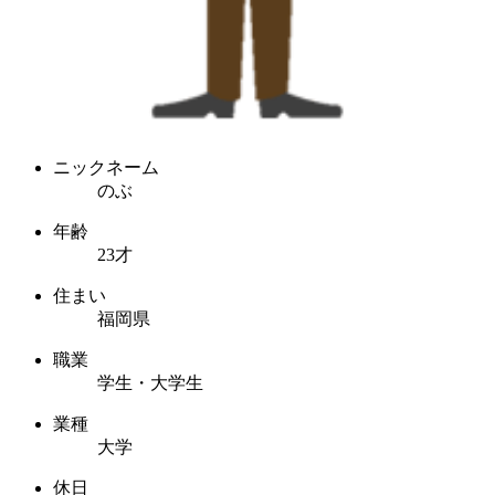
ニックネーム
のぶ
年齢
23才
住まい
福岡県
職業
学生・大学生
業種
大学
休日