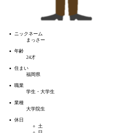
ニックネーム
まっさー
年齢
24才
住まい
福岡県
職業
学生・大学生
業種
大学院生
休日
土
日