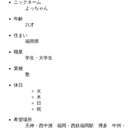
ニックネーム
よっちゃん
年齢
21才
住まい
福岡県
職業
学生・大学生
業種
塾
休日
火
木
日
祝
希望場所
天神・西中洲 福岡・西鉄福岡駅 博多 中州・