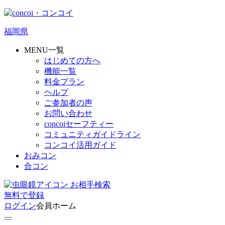
福岡県
MENU一覧
はじめての方へ
機能一覧
料金プラン
ヘルプ
ご参加者の声
お問い合わせ
concoiセーフティー
コミュニティガイドライン
コンコイ活用ガイド
おみコン
合コン
お相手検索
無料
で
登録
ログイン
会員ホーム