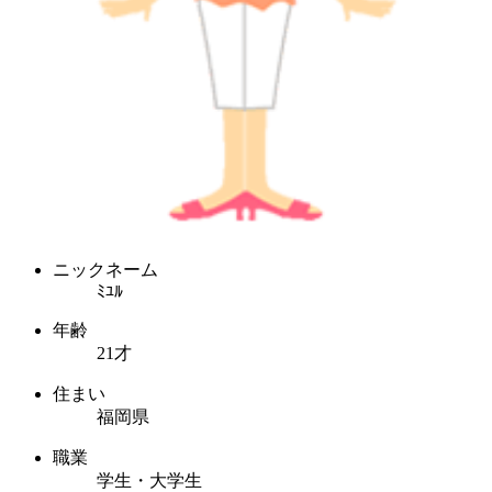
ニックネーム
ﾐﾕﾙ
年齢
21才
住まい
福岡県
職業
学生・大学生