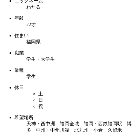
ニックネーム
わたる
年齢
22才
住まい
福岡県
職業
学生・大学生
業種
学生
休日
土
日
祝
希望場所
天神・西中洲 福岡全域 福岡・西鉄福岡駅 博
多 中州・中州川端 北九州・小倉 久留米