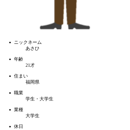
ニックネーム
あさひ
年齢
21才
住まい
福岡県
職業
学生・大学生
業種
大学生
休日