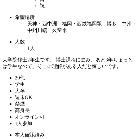
祝
希望場所
天神・西中洲 福岡・西鉄福岡駅 博多 中州・
中州川端 久留米
人数
1人
大学院修士2年生です。 博士課程に進み、あと3年ちょっと
は学生なので、そこに理解がある人だと嬉しいです。
20代
学生
大卒
週末OK
禁煙
高身長
オンライン可
1人参加
本人確認済み