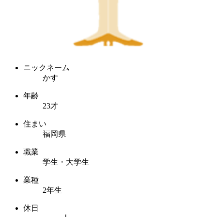
ニックネーム
かす
年齢
23才
住まい
福岡県
職業
学生・大学生
業種
2年生
休日