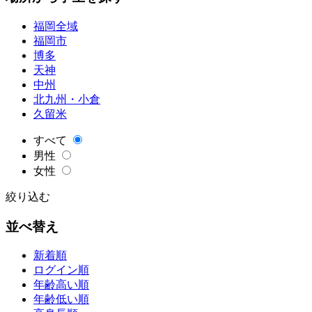
福岡全域
福岡市
博多
天神
中州
北九州・小倉
久留米
すべて
男性
女性
絞り込む
並べ替え
新着順
ログイン順
年齢高い順
年齢低い順