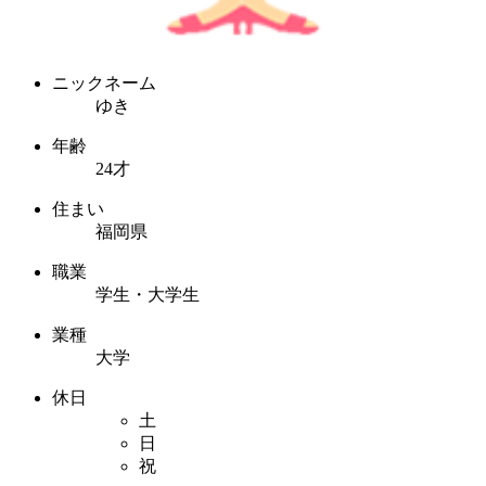
ニックネーム
ゆき
年齢
24才
住まい
福岡県
職業
学生・大学生
業種
大学
休日
土
日
祝