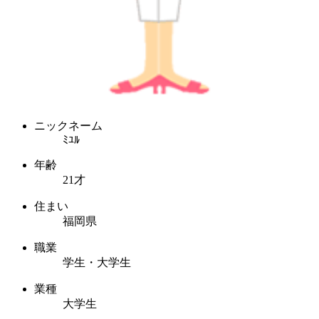
ニックネーム
ﾐﾕﾙ
年齢
21才
住まい
福岡県
職業
学生・大学生
業種
大学生