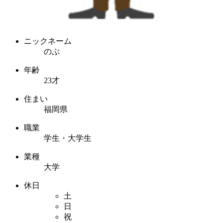
ニックネーム
のぶ
年齢
23才
住まい
福岡県
職業
学生・大学生
業種
大学
休日
土
日
祝