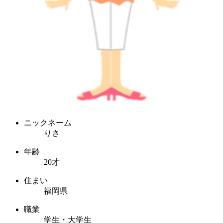
ニックネーム
りさ
年齢
20才
住まい
福岡県
職業
学生・大学生