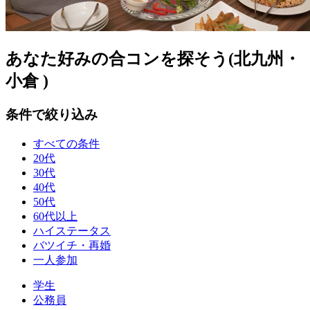
あなた好みの合コンを探そう(北九州・
小倉 )
条件で絞り込み
すべての条件
20代
30代
40代
50代
60代以上
ハイステータス
バツイチ・再婚
一人参加
学生
公務員