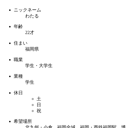
ニックネーム
わたる
年齢
22才
住まい
福岡県
職業
学生・大学生
業種
学生
休日
土
日
祝
希望場所
北九州・小倉 福岡全域 福岡・西鉄福岡駅 博