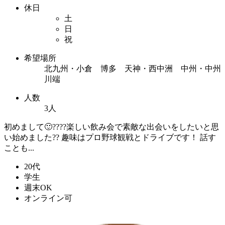
休日
土
日
祝
希望場所
北九州・小倉 博多 天神・西中洲 中州・中州
川端
人数
3人
初めまして🙂????楽しい飲み会で素敵な出会いをしたいと思
い始めました?? 趣味はプロ野球観戦とドライブです！ 話す
ことも...
20代
学生
週末OK
オンライン可