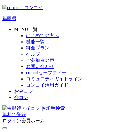
福岡県
MENU一覧
はじめての方へ
機能一覧
料金プラン
ヘルプ
ご参加者の声
お問い合わせ
concoiセーフティー
コミュニティガイドライン
コンコイ活用ガイド
おみコン
合コン
お相手検索
無料
で
登録
ログイン
会員ホーム