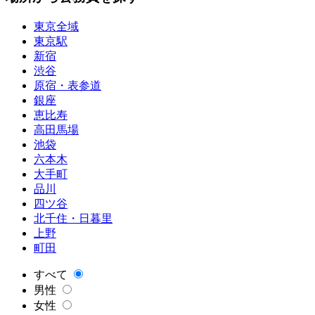
東京全域
東京駅
新宿
渋谷
原宿・表参道
銀座
恵比寿
高田馬場
池袋
六本木
大手町
品川
四ツ谷
北千住・日暮里
上野
町田
すべて
男性
女性