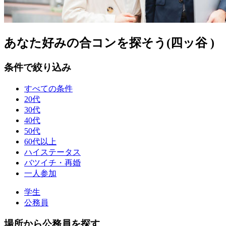
あなた好みの合コンを探そう(四ッ谷 )
条件で絞り込み
すべての条件
20代
30代
40代
50代
60代以上
ハイステータス
バツイチ・再婚
一人参加
学生
公務員
場所から公務員を探す