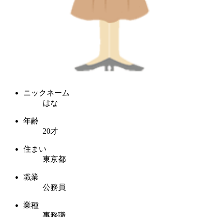
ニックネーム
はな
年齢
20才
住まい
東京都
職業
公務員
業種
事務職