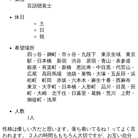
言語聴覚士
休日
土
日
祝
希望場所
四ッ谷・麹町・市ヶ谷・九段下 東京全域 東京
駅・日本橋 新宿 渋谷 原宿・青山・表参道
銀座・有楽町・新橋 恵比寿・中目黒・代官山・
広尾 高田馬場 池袋・巣鴨・大塚・五反田・浜
松町 町田 赤坂・六本木・麻生十番・西麻布
東京・大手町・日本橋・人形町 品川・目黒・田
町・大崎 北千住・日暮里・葛飾・荒川 上野・
御徒町・浅草
人数
1人
性格は優しい方だと思います。落ち着いてるね！ってよく言
われます。 ２人の時間ももちろん大切ですが、お互い自分