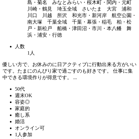
島・菊名 みなとみらい・桜木町・関内・元町
川崎・鶴見 埼玉全域 さいたま 大宮 浦和
川口 川越 所沢 和光市・新河岸 航空公園・
南大塚 千葉全域 千葉・幕張・稲毛 柏・松
戸・新松戸 船橋・津田沼・市川・本八幡 舞
浜・浦安・行徳
人数
1人
優しい方で、お休みのに日アクティブに行動出来る方がいい
です。たまにのんびり家で過ごすのも好きです。 仕事に集
中できる環境作りが得意です。 ...
50代
週末OK
容姿◎
家庭的
癒し系
婚活
オンライン可
1人参加