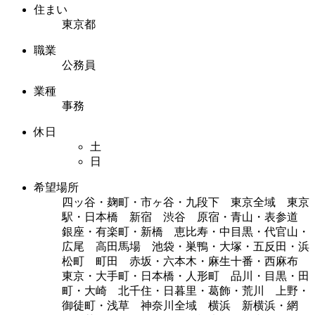
住まい
東京都
職業
公務員
業種
事務
休日
土
日
希望場所
四ッ谷・麹町・市ヶ谷・九段下 東京全域 東京
駅・日本橋 新宿 渋谷 原宿・青山・表参道
銀座・有楽町・新橋 恵比寿・中目黒・代官山・
広尾 高田馬場 池袋・巣鴨・大塚・五反田・浜
松町 町田 赤坂・六本木・麻生十番・西麻布
東京・大手町・日本橋・人形町 品川・目黒・田
町・大崎 北千住・日暮里・葛飾・荒川 上野・
御徒町・浅草 神奈川全域 横浜 新横浜・網