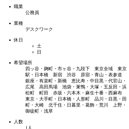
職業
公務員
業種
デスクワーク
休日
土
日
希望場所
四ッ谷・麹町・市ヶ谷・九段下 東京全域 東京
駅・日本橋 新宿 渋谷 原宿・青山・表参道
銀座・有楽町・新橋 恵比寿・中目黒・代官山・
広尾 高田馬場 池袋・巣鴨・大塚・五反田・浜
松町 町田 赤坂・六本木・麻生十番・西麻布
東京・大手町・日本橋・人形町 品川・目黒・田
町・大崎 北千住・日暮里・葛飾・荒川 上野・
御徒町・浅草
人数
1人