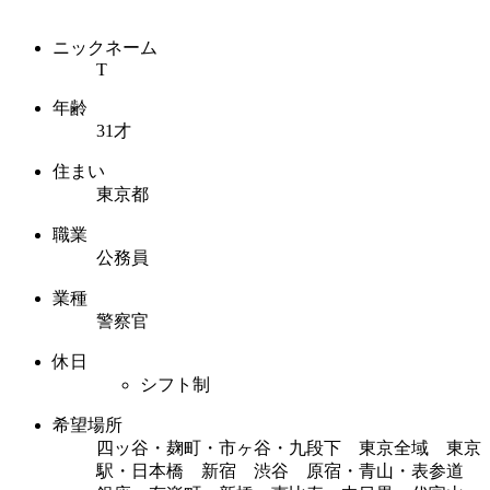
ニックネーム
T
年齢
31才
住まい
東京都
職業
公務員
業種
警察官
休日
シフト制
希望場所
四ッ谷・麹町・市ヶ谷・九段下 東京全域 東京
駅・日本橋 新宿 渋谷 原宿・青山・表参道