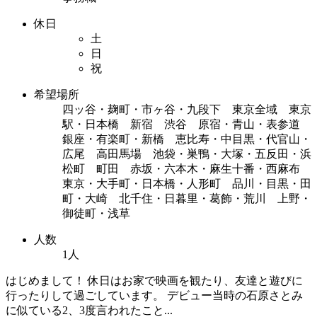
休日
土
日
祝
希望場所
四ッ谷・麹町・市ヶ谷・九段下 東京全域 東京
駅・日本橋 新宿 渋谷 原宿・青山・表参道
銀座・有楽町・新橋 恵比寿・中目黒・代官山・
広尾 高田馬場 池袋・巣鴨・大塚・五反田・浜
松町 町田 赤坂・六本木・麻生十番・西麻布
東京・大手町・日本橋・人形町 品川・目黒・田
町・大崎 北千住・日暮里・葛飾・荒川 上野・
御徒町・浅草
人数
1人
はじめまして！ 休日はお家で映画を観たり、友達と遊びに
行ったりして過ごしています。 デビュー当時の石原さとみ
に似ている2、3度言われたこと...