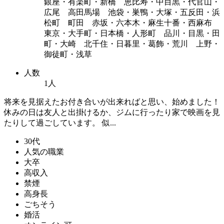
銀座・有楽町・新橋 恵比寿・中目黒・代官山・
広尾 高田馬場 池袋・巣鴨・大塚・五反田・浜
松町 町田 赤坂・六本木・麻生十番・西麻布
東京・大手町・日本橋・人形町 品川・目黒・田
町・大崎 北千住・日暮里・葛飾・荒川 上野・
御徒町・浅草
人数
1人
将来を見据えたお付き合いが出来ればと思い、始めました！
休みの日は友人と出掛けるか、ジムに行ったり家で映画を見
たりして過ごしています。 似...
30代
人気の職業
大卒
高収入
禁煙
高身長
ごちそう
婚活