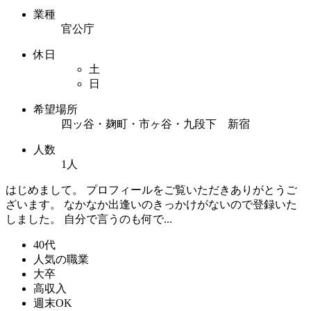
業種
官公庁
休日
土
日
希望場所
四ッ谷・麹町・市ヶ谷・九段下 新宿
人数
1人
はじめまして。 プロフィールをご覧いただきありがとうご
ざいます。 なかなか出逢いのきっかけがないので登録いた
しました。 自分で言うのも何で...
40代
人気の職業
大卒
高収入
週末OK