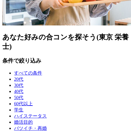
あなた好みの合コンを探そう(東京 栄養
士)
条件で絞り込み
すべての条件
20代
30代
40代
50代
60代以上
学生
ハイステータス
婚活目的
バツイチ・再婚