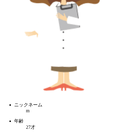
ニックネーム
m
年齢
27才