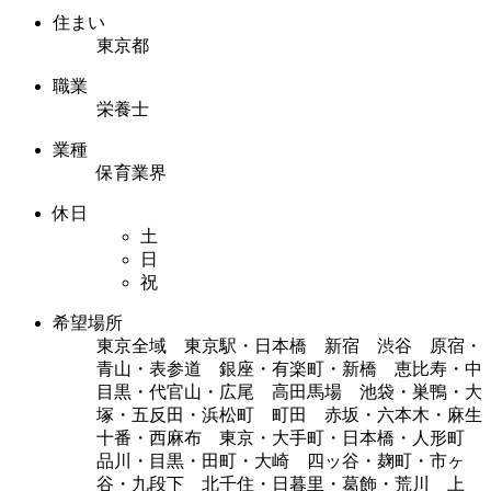
住まい
東京都
職業
栄養士
業種
保育業界
休日
土
日
祝
希望場所
東京全域 東京駅・日本橋 新宿 渋谷 原宿・
青山・表参道 銀座・有楽町・新橋 恵比寿・中
目黒・代官山・広尾 高田馬場 池袋・巣鴨・大
塚・五反田・浜松町 町田 赤坂・六本木・麻生
十番・西麻布 東京・大手町・日本橋・人形町
品川・目黒・田町・大崎 四ッ谷・麹町・市ヶ
谷・九段下 北千住・日暮里・葛飾・荒川 上