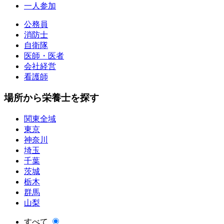
一人参加
公務員
消防士
自衛隊
医師・医者
会社経営
看護師
場所から栄養士を探す
関東全域
東京
神奈川
埼玉
千葉
茨城
栃木
群馬
山梨
すべて