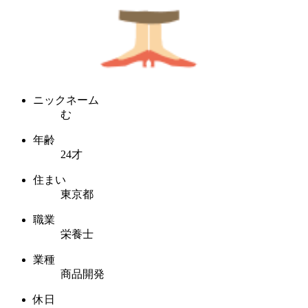
ニックネーム
む
年齢
24才
住まい
東京都
職業
栄養士
業種
商品開発
休日