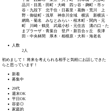
品川・目黒・田町・大崎 四ッ谷・麹町・市ヶ
谷・九段下 北千住・日暮里・葛飾・荒川 上
野・御徒町・浅草 神奈川全域 横浜 新横浜・
網島・菊名 みなとみらい・桜木町・関内・元
町 川崎・鶴見 武蔵小杉・元住吉 溝の口・た
まプラーザ・青葉台 登戸・新百合ヶ丘 長津
田・中央林間 厚木・相模原・大和・海老名
人数
2人
初めまして！ 将来を考えられる相手と気軽にお話しできた
らと思っています！
新着
募集中
20代
週末OK
平日OK
容姿◎
家庭的