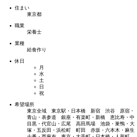
住まい
東京都
職業
栄養士
業種
給食作り
休日
月
水
土
日
祝
希望場所
東京全域 東京駅・日本橋 新宿 渋谷 原宿・
青山・表参道 銀座・有楽町・新橋 恵比寿・中
目黒・代官山・広尾 高田馬場 池袋・巣鴨・大
塚・五反田・浜松町 町田 赤坂・六本木・麻生
十番・西麻布 東京・大手町・日本橋・人形町