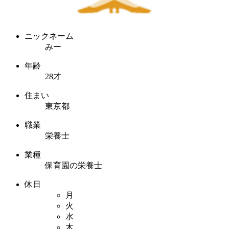
ニックネーム
みー
年齢
28才
住まい
東京都
職業
栄養士
業種
保育園の栄養士
休日
月
火
水
木