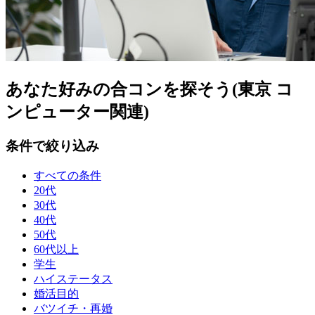
あなた好みの合コンを探そう(東京 コ
ンピューター関連)
条件で絞り込み
すべての条件
20代
30代
40代
50代
60代以上
学生
ハイステータス
婚活目的
バツイチ・再婚