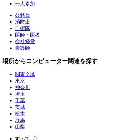
一人参加
公務員
消防士
自衛隊
医師・医者
会社経営
看護師
場所からコンピューター関連を探す
関東全域
東京
神奈川
埼玉
千葉
茨城
栃木
群馬
山梨
すべて