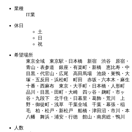
業種
IT業
休日
土
日
祝
希望場所
東京全域 東京駅・日本橋 新宿 渋谷 原宿・
青山・表参道 銀座・有楽町・新橋 恵比寿・中
目黒・代官山・広尾 高田馬場 池袋・巣鴨・大
塚・五反田・浜松町 町田 赤坂・六本木・麻生
十番・西麻布 東京・大手町・日本橋・人形町
品川・目黒・田町・大崎 四ッ谷・麹町・市ヶ
谷・九段下 北千住・日暮里・葛飾・荒川 上
野・御徒町・浅草 千葉全域 千葉・幕張・稲
毛 柏・松戸・新松戸 船橋・津田沼・市川・本
八幡 舞浜・浦安・行徳 館山・南房総・鴨川
人数