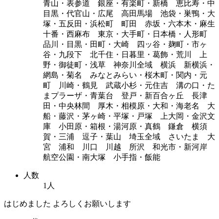
青山・表参道 銀座・有楽町・新橋 恵比寿・中
目黒・代官山・広尾 高田馬場 池袋・巣鴨・大
塚・五反田・浜松町 町田 赤坂・六本木・麻生
十番・西麻布 東京・大手町・日本橋・人形町
品川・目黒・田町・大崎 四ッ谷・麹町・市ヶ
谷・九段下 北千住・日暮里・葛飾・荒川 上
野・御徒町・浅草 神奈川全域 横浜 新横浜・
網島・菊名 みなとみらい・桜木町・関内・元
町 川崎・鶴見 武蔵小杉・元住吉 溝の口・た
まプラーザ・青葉台 登戸・新百合ヶ丘 長津
田・中央林間 厚木・相模原・大和・海老名 大
船・藤沢・茅ヶ崎・平塚・戸塚 上大岡・金沢文
庫 小田原・箱根・湯河原・真鶴 鎌倉 横須
賀・三浦 逗子・葉山 埼玉全域 さいたま 大
宮 浦和 川口 川越 所沢 和光市・新河岸
航空公園・南大塚 小手指・飯能
人数
1人
はじめました よろしくお願いします