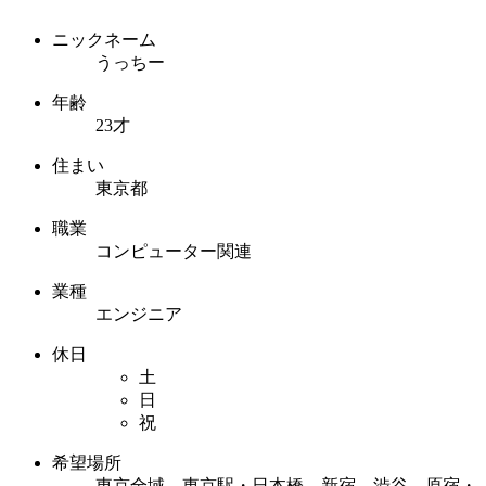
ニックネーム
うっちー
年齢
23才
住まい
東京都
職業
コンピューター関連
業種
エンジニア
休日
土
日
祝
希望場所
東京全域 東京駅・日本橋 新宿 渋谷 原宿・