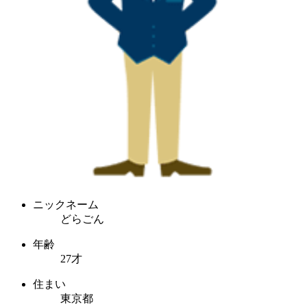
ニックネーム
どらごん
年齢
27才
住まい
東京都