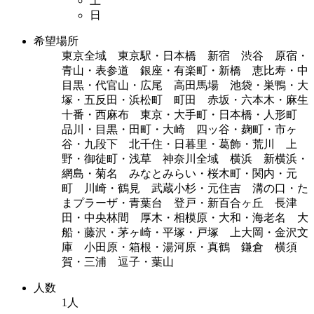
土
日
希望場所
東京全域 東京駅・日本橋 新宿 渋谷 原宿・
青山・表参道 銀座・有楽町・新橋 恵比寿・中
目黒・代官山・広尾 高田馬場 池袋・巣鴨・大
塚・五反田・浜松町 町田 赤坂・六本木・麻生
十番・西麻布 東京・大手町・日本橋・人形町
品川・目黒・田町・大崎 四ッ谷・麹町・市ヶ
谷・九段下 北千住・日暮里・葛飾・荒川 上
野・御徒町・浅草 神奈川全域 横浜 新横浜・
網島・菊名 みなとみらい・桜木町・関内・元
町 川崎・鶴見 武蔵小杉・元住吉 溝の口・た
まプラーザ・青葉台 登戸・新百合ヶ丘 長津
田・中央林間 厚木・相模原・大和・海老名 大
船・藤沢・茅ヶ崎・平塚・戸塚 上大岡・金沢文
庫 小田原・箱根・湯河原・真鶴 鎌倉 横須
賀・三浦 逗子・葉山
人数
1人