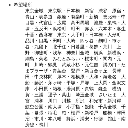
希望場所
東京全域 東京駅・日本橋 新宿 渋谷 原宿・
青山・表参道 銀座・有楽町・新橋 恵比寿・中
目黒・代官山・広尾 高田馬場 池袋・巣鴨・大
塚・五反田・浜松町 町田 赤坂・六本木・麻生
十番・西麻布 東京・大手町・日本橋・人形町
品川・目黒・田町・大崎 四ッ谷・麹町・市ヶ
谷・九段下 北千住・日暮里・葛飾・荒川 上
野・御徒町・浅草 神奈川全域 横浜 新横浜・
網島・菊名 みなとみらい・桜木町・関内・元
町 川崎・鶴見 武蔵小杉・元住吉 溝の口・た
まプラーザ・青葉台 登戸・新百合ヶ丘 長津
田・中央林間 厚木・相模原・大和・海老名 大
船・藤沢・茅ヶ崎・平塚・戸塚 上大岡・金沢文
庫 小田原・箱根・湯河原・真鶴 鎌倉 横須
賀・三浦 逗子・葉山 埼玉全域 さいたま 大
宮 浦和 川口 川越 所沢 和光市・新河岸
航空公園・南大塚 小手指・飯能 千葉全域 千
葉・幕張・稲毛 柏・松戸・新松戸 船橋・津田
沼・市川・本八幡 舞浜・浦安・行徳 館山・南
房総・鴨川