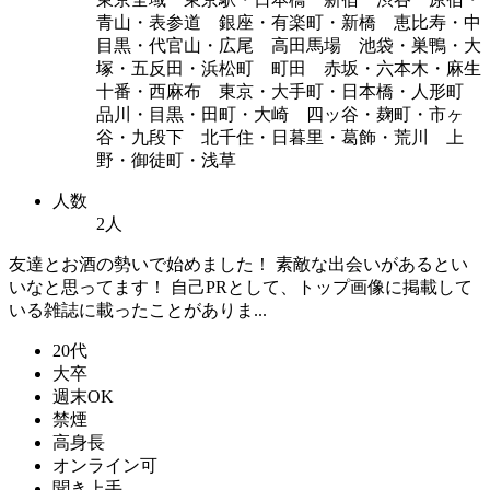
青山・表参道 銀座・有楽町・新橋 恵比寿・中
目黒・代官山・広尾 高田馬場 池袋・巣鴨・大
塚・五反田・浜松町 町田 赤坂・六本木・麻生
十番・西麻布 東京・大手町・日本橋・人形町
品川・目黒・田町・大崎 四ッ谷・麹町・市ヶ
谷・九段下 北千住・日暮里・葛飾・荒川 上
野・御徒町・浅草
人数
2人
友達とお酒の勢いで始めました！ 素敵な出会いがあるとい
いなと思ってます！ 自己PRとして、トップ画像に掲載して
いる雑誌に載ったことがありま...
20代
大卒
週末OK
禁煙
高身長
オンライン可
聞き上手