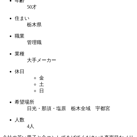
年齢
50才
住まい
栃木県
職業
管理職
業種
大手メーカー
休日
金
土
日
希望場所
日光・那須・塩原 栃木全域 宇都宮
人数
4人