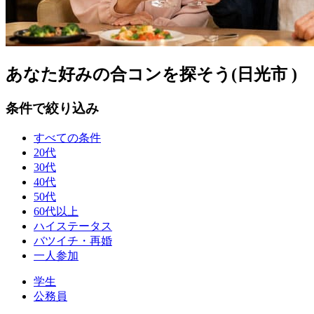
あなた好みの合コンを探そう(日光市 )
条件で絞り込み
すべての条件
20代
30代
40代
50代
60代以上
ハイステータス
バツイチ・再婚
一人参加
学生
公務員