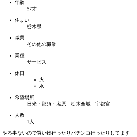
年齢
57才
住まい
栃木県
職業
その他の職業
業種
サービス
休日
火
水
希望場所
日光・那須・塩原 栃木全域 宇都宮
人数
1人
やる事ないので買い物行ったりパチンコ行ったりしてます