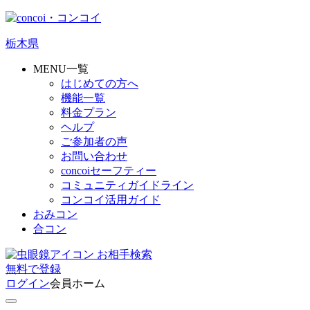
栃木県
MENU一覧
はじめての方へ
機能一覧
料金プラン
ヘルプ
ご参加者の声
お問い合わせ
concoiセーフティー
コミュニティガイドライン
コンコイ活用ガイド
おみコン
合コン
お相手検索
無料
で
登録
ログイン
会員ホーム