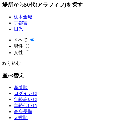
場所から50代(アラフィフ)を探す
栃木全域
宇都宮
日光
すべて
男性
女性
絞り込む
並べ替え
新着順
ログイン順
年齢高い順
年齢低い順
高身長順
人数順