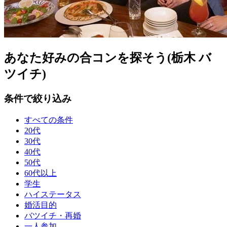
あなた好みの合コンを探そう(栃木 バ
ツイチ)
条件で絞り込み
すべての条件
20代
30代
40代
50代
60代以上
学生
ハイステータス
婚活目的
バツイチ・再婚
一人参加