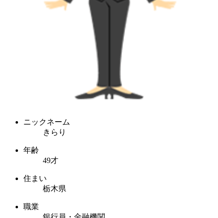
ニックネーム
きらり
年齢
49才
住まい
栃木県
職業
銀行員・金融機関