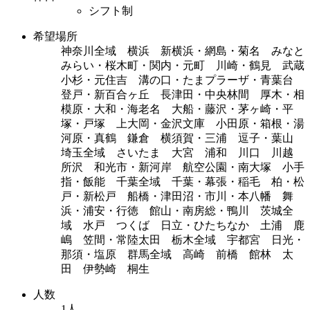
シフト制
希望場所
神奈川全域 横浜 新横浜・網島・菊名 みなと
みらい・桜木町・関内・元町 川崎・鶴見 武蔵
小杉・元住吉 溝の口・たまプラーザ・青葉台
登戸・新百合ヶ丘 長津田・中央林間 厚木・相
模原・大和・海老名 大船・藤沢・茅ヶ崎・平
塚・戸塚 上大岡・金沢文庫 小田原・箱根・湯
河原・真鶴 鎌倉 横須賀・三浦 逗子・葉山
埼玉全域 さいたま 大宮 浦和 川口 川越
所沢 和光市・新河岸 航空公園・南大塚 小手
指・飯能 千葉全域 千葉・幕張・稲毛 柏・松
戸・新松戸 船橋・津田沼・市川・本八幡 舞
浜・浦安・行徳 館山・南房総・鴨川 茨城全
域 水戸 つくば 日立・ひたちなか 土浦 鹿
嶋 笠間・常陸太田 栃木全域 宇都宮 日光・
那須・塩原 群馬全域 高崎 前橋 館林 太
田 伊勢崎 桐生
人数
1人