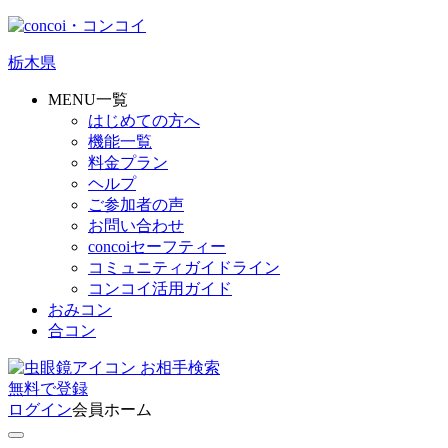
栃木県
MENU一覧
はじめての方へ
機能一覧
料金プラン
ヘルプ
ご参加者の声
お問い合わせ
concoiセーフティー
コミュニティガイドライン
コンコイ活用ガイド
おみコン
合コン
お相手検索
無料
で
登録
ログイン
会員ホーム