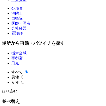
公務員
消防士
自衛隊
医師・医者
会社経営
看護師
場所から再婚・バツイチを探す
栃木全域
宇都宮
日光
すべて
男性
女性
絞り込む
並べ替え