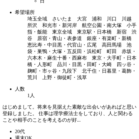
日
希望場所
埼玉全域 さいたま 大宮 浦和 川口 川越
所沢 和光市・新河岸 航空公園・南大塚 小手
指・飯能 東京全域 東京駅・日本橋 新宿 渋
谷 原宿・青山・表参道 銀座・有楽町・新橋
恵比寿・中目黒・代官山・広尾 高田馬場 池
袋・巣鴨・大塚・五反田・浜松町 町田 赤坂・
六本木・麻生十番・西麻布 東京・大手町・日本
橋・人形町 品川・目黒・田町・大崎 四ッ谷・
麹町・市ヶ谷・九段下 北千住・日暮里・葛飾・
荒川 上野・御徒町・浅草
人数
1人
はじめまして。将来を見据えた素敵な出会いがあればと思い
登録しました。 仕事は理学療法士をしており、人と関わる
ことや相手のことを考えるのが好...
20代
週末OK