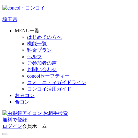
埼玉県
MENU一覧
はじめての方へ
機能一覧
料金プラン
ヘルプ
ご参加者の声
お問い合わせ
concoiセーフティー
コミュニティガイドライン
コンコイ活用ガイド
おみコン
合コン
お相手検索
無料
で
登録
ログイン
会員ホーム