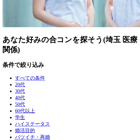
あなた好みの合コンを探そう(埼玉 医療
関係)
条件で絞り込み
すべての条件
20代
30代
40代
50代
60代以上
学生
ハイステータス
婚活目的
バツイチ・再婚