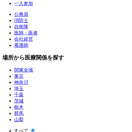
一人参加
公務員
消防士
自衛隊
医師・医者
会社経営
看護師
場所から医療関係を探す
関東全域
東京
神奈川
埼玉
千葉
茨城
栃木
群馬
山梨
すべて