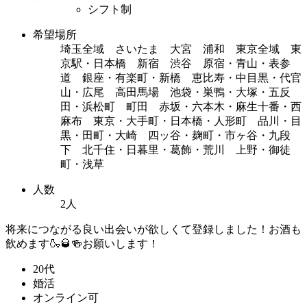
シフト制
希望場所
埼玉全域 さいたま 大宮 浦和 東京全域 東
京駅・日本橋 新宿 渋谷 原宿・青山・表参
道 銀座・有楽町・新橋 恵比寿・中目黒・代官
山・広尾 高田馬場 池袋・巣鴨・大塚・五反
田・浜松町 町田 赤坂・六本木・麻生十番・西
麻布 東京・大手町・日本橋・人形町 品川・目
黒・田町・大崎 四ッ谷・麹町・市ヶ谷・九段
下 北千住・日暮里・葛飾・荒川 上野・御徒
町・浅草
人数
2人
将来につながる良い出会いが欲しくて登録しました！お酒も
飲めます🍶🥃🍻お願いします！
20代
婚活
オンライン可