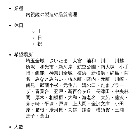
業種
内視鏡の製造や品質管理
休日
土
日
祝
希望場所
埼玉全域 さいたま 大宮 浦和 川口 川越
所沢 和光市・新河岸 航空公園・南大塚 小手
指・飯能 神奈川全域 横浜 新横浜・網島・菊
名 みなとみらい・桜木町・関内・元町 川崎・
鶴見 武蔵小杉・元住吉 溝の口・たまプラー
ザ・青葉台 登戸・新百合ヶ丘 長津田・中央林
間 厚木・相模原・大和・海老名 大船・藤沢・
茅ヶ崎・平塚・戸塚 上大岡・金沢文庫 小田
原・箱根・湯河原・真鶴 鎌倉 横須賀・三浦
逗子・葉山
人数