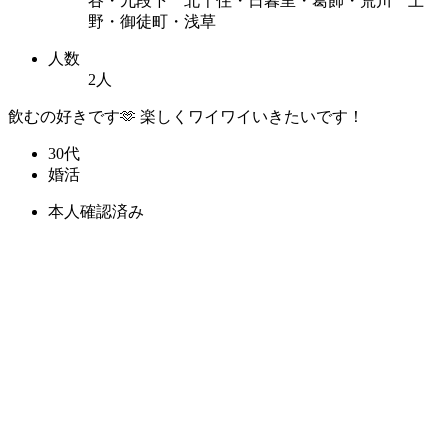
谷・九段下 北千住・日暮里・葛飾・荒川 上
野・御徒町・浅草
人数
2人
飲むの好きです🫶 楽しくワイワイいきたいです！
30代
婚活
本人確認済み