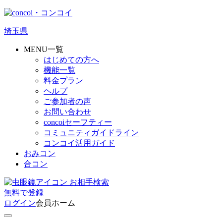
埼玉県
MENU一覧
はじめての方へ
機能一覧
料金プラン
ヘルプ
ご参加者の声
お問い合わせ
concoiセーフティー
コミュニティガイドライン
コンコイ活用ガイド
おみコン
合コン
お相手検索
無料
で
登録
ログイン
会員ホーム