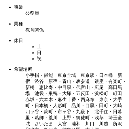
職業
公務員
業種
教育関係
休日
土
日
祝
希望場所
小手指・飯能 東京全域 東京駅・日本橋 新
宿 渋谷 原宿・青山・表参道 銀座・有楽町・
新橋 恵比寿・中目黒・代官山・広尾 高田馬
場 池袋・巣鴨・大塚・五反田・浜松町 町田
赤坂・六本木・麻生十番・西麻布 東京・大手
町・日本橋・人形町 品川・目黒・田町・大崎
四ッ谷・麹町・市ヶ谷・九段下 北千住・日暮
里・葛飾・荒川 上野・御徒町・浅草 埼玉全
域 さいたま 大宮 浦和 川口 川越 所沢