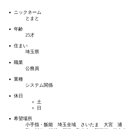
ニックネーム
とまと
年齢
25才
住まい
埼玉県
職業
公務員
業種
システム関係
休日
土
日
希望場所
小手指・飯能 埼玉全域 さいたま 大宮 浦