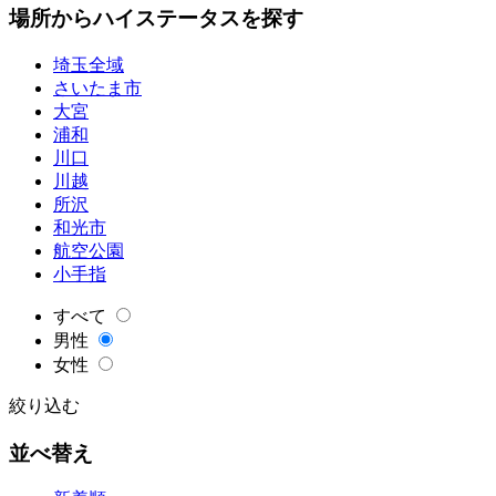
場所からハイステータスを探す
埼玉全域
さいたま市
大宮
浦和
川口
川越
所沢
和光市
航空公園
小手指
すべて
男性
女性
絞り込む
並べ替え