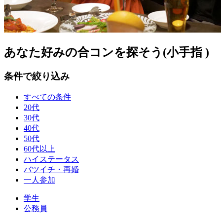
あなた好みの合コンを探そう(小手指 )
条件で絞り込み
すべての条件
20代
30代
40代
50代
60代以上
ハイステータス
バツイチ・再婚
一人参加
学生
公務員