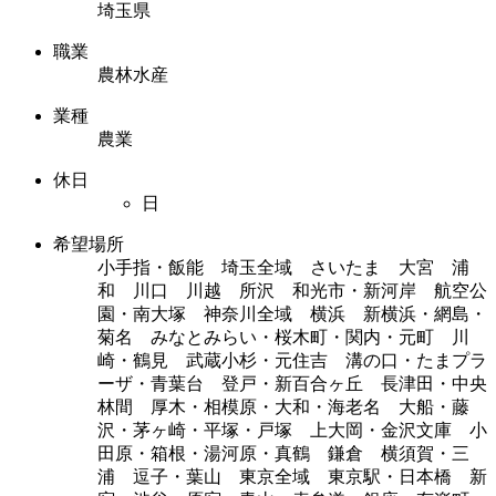
埼玉県
職業
農林水産
業種
農業
休日
日
希望場所
小手指・飯能 埼玉全域 さいたま 大宮 浦
和 川口 川越 所沢 和光市・新河岸 航空公
園・南大塚 神奈川全域 横浜 新横浜・網島・
菊名 みなとみらい・桜木町・関内・元町 川
崎・鶴見 武蔵小杉・元住吉 溝の口・たまプラ
ーザ・青葉台 登戸・新百合ヶ丘 長津田・中央
林間 厚木・相模原・大和・海老名 大船・藤
沢・茅ヶ崎・平塚・戸塚 上大岡・金沢文庫 小
田原・箱根・湯河原・真鶴 鎌倉 横須賀・三
浦 逗子・葉山 東京全域 東京駅・日本橋 新