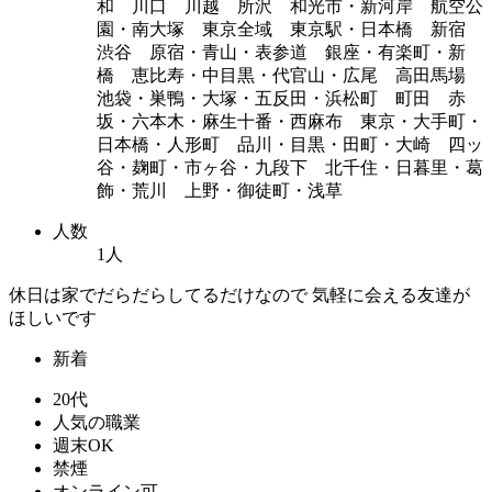
和 川口 川越 所沢 和光市・新河岸 航空公
園・南大塚 東京全域 東京駅・日本橋 新宿
渋谷 原宿・青山・表参道 銀座・有楽町・新
橋 恵比寿・中目黒・代官山・広尾 高田馬場
池袋・巣鴨・大塚・五反田・浜松町 町田 赤
坂・六本木・麻生十番・西麻布 東京・大手町・
日本橋・人形町 品川・目黒・田町・大崎 四ッ
谷・麹町・市ヶ谷・九段下 北千住・日暮里・葛
飾・荒川 上野・御徒町・浅草
人数
1人
休日は家でだらだらしてるだけなので 気軽に会える友達が
ほしいです
新着
20代
人気の職業
週末OK
禁煙
オンライン可