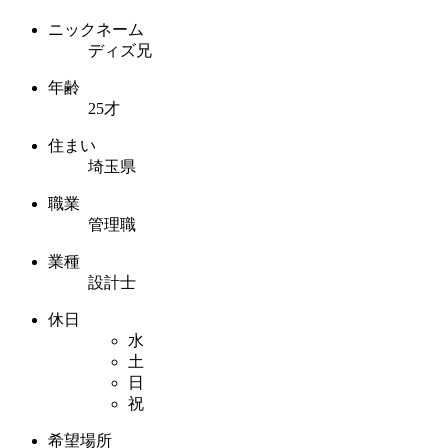
ニックネーム
ディズ兄
年齢
25才
住まい
埼玉県
職業
管理職
業種
設計士
休日
水
土
日
祝
希望場所