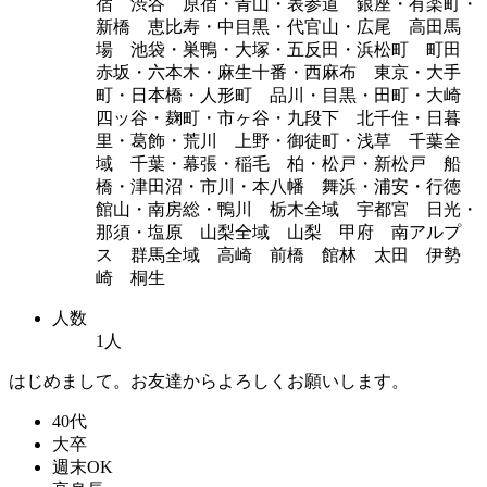
宿 渋谷 原宿・青山・表参道 銀座・有楽町・
新橋 恵比寿・中目黒・代官山・広尾 高田馬
場 池袋・巣鴨・大塚・五反田・浜松町 町田
赤坂・六本木・麻生十番・西麻布 東京・大手
町・日本橋・人形町 品川・目黒・田町・大崎
四ッ谷・麹町・市ヶ谷・九段下 北千住・日暮
里・葛飾・荒川 上野・御徒町・浅草 千葉全
域 千葉・幕張・稲毛 柏・松戸・新松戸 船
橋・津田沼・市川・本八幡 舞浜・浦安・行徳
館山・南房総・鴨川 栃木全域 宇都宮 日光・
那須・塩原 山梨全域 山梨 甲府 南アルプ
ス 群馬全域 高崎 前橋 館林 太田 伊勢
崎 桐生
人数
1人
はじめまして。お友達からよろしくお願いします。
40代
大卒
週末OK