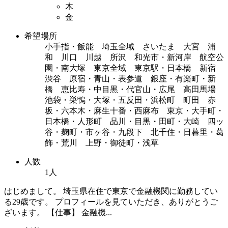
木
金
希望場所
小手指・飯能 埼玉全域 さいたま 大宮 浦
和 川口 川越 所沢 和光市・新河岸 航空公
園・南大塚 東京全域 東京駅・日本橋 新宿
渋谷 原宿・青山・表参道 銀座・有楽町・新
橋 恵比寿・中目黒・代官山・広尾 高田馬場
池袋・巣鴨・大塚・五反田・浜松町 町田 赤
坂・六本木・麻生十番・西麻布 東京・大手町・
日本橋・人形町 品川・目黒・田町・大崎 四ッ
谷・麹町・市ヶ谷・九段下 北千住・日暮里・葛
飾・荒川 上野・御徒町・浅草
人数
1人
はじめまして。 埼玉県在住で東京で金融機関に勤務してい
る29歳です。 プロフィールを見ていただき、ありがとうご
ざいます。 【仕事】 金融機...