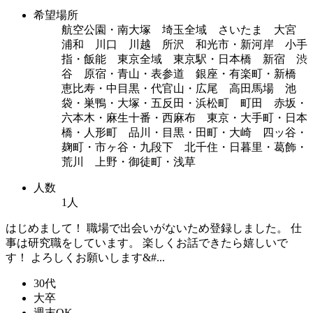
希望場所
航空公園・南大塚 埼玉全域 さいたま 大宮
浦和 川口 川越 所沢 和光市・新河岸 小手
指・飯能 東京全域 東京駅・日本橋 新宿 渋
谷 原宿・青山・表参道 銀座・有楽町・新橋
恵比寿・中目黒・代官山・広尾 高田馬場 池
袋・巣鴨・大塚・五反田・浜松町 町田 赤坂・
六本木・麻生十番・西麻布 東京・大手町・日本
橋・人形町 品川・目黒・田町・大崎 四ッ谷・
麹町・市ヶ谷・九段下 北千住・日暮里・葛飾・
荒川 上野・御徒町・浅草
人数
1人
はじめまして！ 職場で出会いがないため登録しました。 仕
事は研究職をしています。 楽しくお話できたら嬉しいで
す！ よろしくお願いします&#...
30代
大卒
週末OK