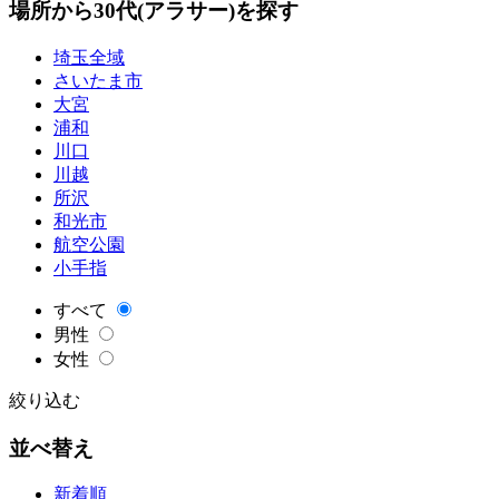
場所から30代(アラサー)を探す
埼玉全域
さいたま市
大宮
浦和
川口
川越
所沢
和光市
航空公園
小手指
すべて
男性
女性
絞り込む
並べ替え
新着順