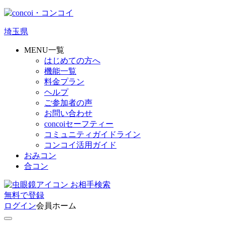
埼玉県
MENU一覧
はじめての方へ
機能一覧
料金プラン
ヘルプ
ご参加者の声
お問い合わせ
concoiセーフティー
コミュニティガイドライン
コンコイ活用ガイド
おみコン
合コン
お相手検索
無料
で
登録
ログイン
会員ホーム