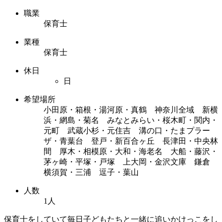
職業
保育士
業種
保育士
休日
日
希望場所
小田原・箱根・湯河原・真鶴 神奈川全域 新横
浜・網島・菊名 みなとみらい・桜木町・関内・
元町 武蔵小杉・元住吉 溝の口・たまプラー
ザ・青葉台 登戸・新百合ヶ丘 長津田・中央林
間 厚木・相模原・大和・海老名 大船・藤沢・
茅ヶ崎・平塚・戸塚 上大岡・金沢文庫 鎌倉
横須賀・三浦 逗子・葉山
人数
1人
保育士をしていて毎日子どもたちと一緒に追いかけっこをし