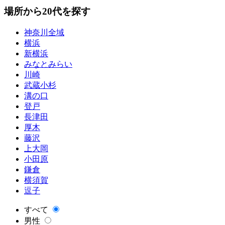
場所から20代を探す
神奈川全域
横浜
新横浜
みなとみらい
川崎
武蔵小杉
溝の口
登戸
長津田
厚木
藤沢
上大岡
小田原
鎌倉
横須賀
逗子
すべて
男性