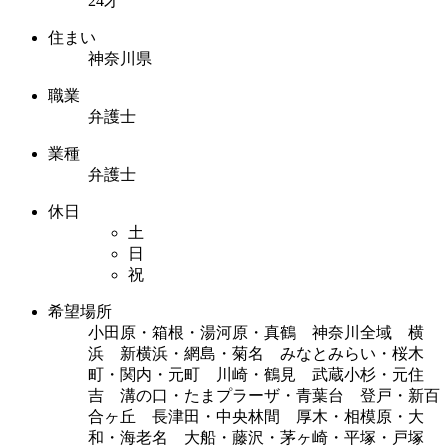
24才
住まい
神奈川県
職業
弁護士
業種
弁護士
休日
土
日
祝
希望場所
小田原・箱根・湯河原・真鶴 神奈川全域 横
浜 新横浜・網島・菊名 みなとみらい・桜木
町・関内・元町 川崎・鶴見 武蔵小杉・元住
吉 溝の口・たまプラーザ・青葉台 登戸・新百
合ヶ丘 長津田・中央林間 厚木・相模原・大
和・海老名 大船・藤沢・茅ヶ崎・平塚・戸塚