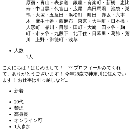
原宿・青山・表参道 銀座・有楽町・新橋 恵比
寿・中目黒・代官山・広尾 高田馬場 池袋・巣
鴨・大塚・五反田・浜松町 町田 赤坂・六本
木・麻生十番・西麻布 東京・大手町・日本橋・
人形町 品川・目黒・田町・大崎 四ッ谷・麹
町・市ヶ谷・九段下 北千住・日暮里・葛飾・荒
川 上野・御徒町・浅草
人数
1人
こんにちは！はじめまして！！?? プロフィールみてくれ
て、ありがとうございます！ 今年28歳で神奈川に住んでい
ます！ お仕事は引っ越しなど...
新着
20代
禁煙
高身長
オンライン可
1人参加