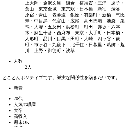
上大岡・金沢文庫 鎌倉 横須賀・三浦 逗子・
葉山 東京全域 東京駅・日本橋 新宿 渋谷
原宿・青山・表参道 銀座・有楽町・新橋 恵比
寿・中目黒・代官山・広尾 高田馬場 池袋・巣
鴨・大塚・五反田・浜松町 町田 赤坂・六本
木・麻生十番・西麻布 東京・大手町・日本橋・
人形町 品川・目黒・田町・大崎 四ッ谷・麹
町・市ヶ谷・九段下 北千住・日暮里・葛飾・荒
川 上野・御徒町・浅草
人数
2人
とことんポジティブです。誠実な関係性を築きたいです。
新着
20代
人気の職業
大卒
高収入
週末OK