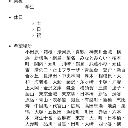
業種
学生
休日
土
日
祝
希望場所
小田原・箱根・湯河原・真鶴 神奈川全域 横
浜 新横浜・網島・菊名 みなとみらい・桜木
町・関内・元町 川崎・鶴見 武蔵小杉・元住
吉 溝の口・たまプラーザ・青葉台 登戸・新百
合ヶ丘 長津田・中央林間 厚木・相模原・大
和・海老名 大船・藤沢・茅ヶ崎・平塚・戸塚
上大岡・金沢文庫 鎌倉 横須賀・三浦 逗子・
葉山 東京全域 東京駅・日本橋 新宿 渋谷
原宿・青山・表参道 銀座・有楽町・新橋 恵比
寿・中目黒・代官山・広尾 高田馬場 池袋・巣
鴨・大塚・五反田・浜松町 町田 赤坂・六本
木・麻生十番・西麻布 東京・大手町・日本橋・
人形町 品川・目黒・田町・大崎 四ッ谷・麹