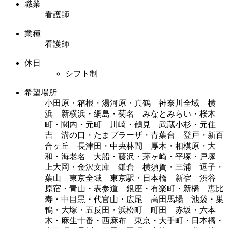
職業
看護師
業種
看護師
休日
シフト制
希望場所
小田原・箱根・湯河原・真鶴 神奈川全域 横
浜 新横浜・網島・菊名 みなとみらい・桜木
町・関内・元町 川崎・鶴見 武蔵小杉・元住
吉 溝の口・たまプラーザ・青葉台 登戸・新百
合ヶ丘 長津田・中央林間 厚木・相模原・大
和・海老名 大船・藤沢・茅ヶ崎・平塚・戸塚
上大岡・金沢文庫 鎌倉 横須賀・三浦 逗子・
葉山 東京全域 東京駅・日本橋 新宿 渋谷
原宿・青山・表参道 銀座・有楽町・新橋 恵比
寿・中目黒・代官山・広尾 高田馬場 池袋・巣
鴨・大塚・五反田・浜松町 町田 赤坂・六本
木・麻生十番・西麻布 東京・大手町・日本橋・