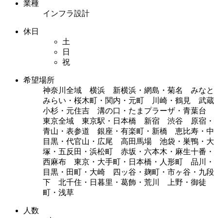
業種
インフラ設計
休日
土
日
祝
希望場所
神奈川全域 横浜 新横浜・網島・菊名 みなと
みらい・桜木町・関内・元町 川崎・鶴見 武蔵
小杉・元住吉 溝の口・たまプラーザ・青葉台
東京全域 東京駅・日本橋 新宿 渋谷 原宿・
青山・表参道 銀座・有楽町・新橋 恵比寿・中
目黒・代官山・広尾 高田馬場 池袋・巣鴨・大
塚・五反田・浜松町 赤坂・六本木・麻生十番・
西麻布 東京・大手町・日本橋・人形町 品川・
目黒・田町・大崎 四ッ谷・麹町・市ヶ谷・九段
下 北千住・日暮里・葛飾・荒川 上野・御徒
町・浅草
人数