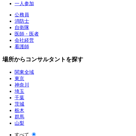
一人参加
公務員
消防士
自衛隊
医師・医者
会社経営
看護師
場所からコンサルタントを探す
関東全域
東京
神奈川
埼玉
千葉
茨城
栃木
群馬
山梨
すべて