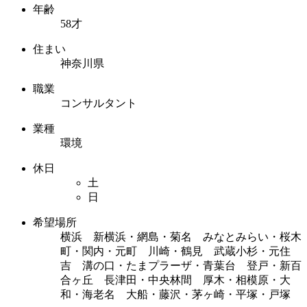
年齢
58才
住まい
神奈川県
職業
コンサルタント
業種
環境
休日
土
日
希望場所
横浜 新横浜・網島・菊名 みなとみらい・桜木
町・関内・元町 川崎・鶴見 武蔵小杉・元住
吉 溝の口・たまプラーザ・青葉台 登戸・新百
合ヶ丘 長津田・中央林間 厚木・相模原・大
和・海老名 大船・藤沢・茅ヶ崎・平塚・戸塚