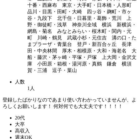
十番・西麻布 東京・大手町・日本橋・人形町
品川・目黒・田町・大崎 四ッ谷・麹町・市ヶ
谷・九段下 北千住・日暮里・葛飾・荒川 上
野・御徒町・浅草 神奈川全域 横浜 新横浜・
網島・菊名 みなとみらい・桜木町・関内・元
町 川崎・鶴見 武蔵小杉・元住吉 溝の口・た
まプラーザ・青葉台 登戸・新百合ヶ丘 長津
田・中央林間 厚木・相模原・大和・海老名 大
船・藤沢・茅ヶ崎・平塚・戸塚 上大岡・金沢文
庫 小田原・箱根・湯河原・真鶴 鎌倉 横須
賀・三浦 逗子・葉山
人数
1人
登録したばかりなのであまり使い方わかっていませんが、よ
ろしくお願いします！ 何対何でも大丈夫です！！！！
20代
大卒
高収入
週末OK