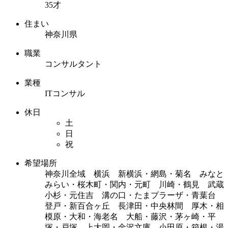
35才
住まい
神奈川県
職業
コンサルタント
業種
ITコンサル
休日
土
日
祝
希望場所
神奈川全域 横浜 新横浜・網島・菊名 みなと
みらい・桜木町・関内・元町 川崎・鶴見 武蔵
小杉・元住吉 溝の口・たまプラーザ・青葉台
登戸・新百合ヶ丘 長津田・中央林間 厚木・相
模原・大和・海老名 大船・藤沢・茅ヶ崎・平
塚・戸塚 上大岡・金沢文庫 小田原・箱根・湯