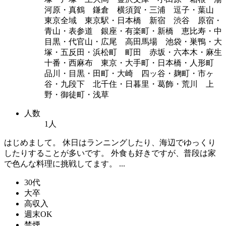
河原・真鶴 鎌倉 横須賀・三浦 逗子・葉山
東京全域 東京駅・日本橋 新宿 渋谷 原宿・
青山・表参道 銀座・有楽町・新橋 恵比寿・中
目黒・代官山・広尾 高田馬場 池袋・巣鴨・大
塚・五反田・浜松町 町田 赤坂・六本木・麻生
十番・西麻布 東京・大手町・日本橋・人形町
品川・目黒・田町・大崎 四ッ谷・麹町・市ヶ
谷・九段下 北千住・日暮里・葛飾・荒川 上
野・御徒町・浅草
人数
1人
はじめまして。 休日はランニングしたり、海辺でゆっくり
したりすることが多いです。 外食も好きですが、普段は家
で色んな料理に挑戦してます。 ...
30代
大卒
高収入
週末OK
禁煙