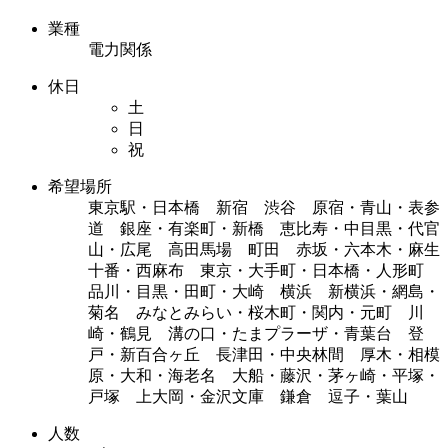
業種
電力関係
休日
土
日
祝
希望場所
東京駅・日本橋 新宿 渋谷 原宿・青山・表参
道 銀座・有楽町・新橋 恵比寿・中目黒・代官
山・広尾 高田馬場 町田 赤坂・六本木・麻生
十番・西麻布 東京・大手町・日本橋・人形町
品川・目黒・田町・大崎 横浜 新横浜・網島・
菊名 みなとみらい・桜木町・関内・元町 川
崎・鶴見 溝の口・たまプラーザ・青葉台 登
戸・新百合ヶ丘 長津田・中央林間 厚木・相模
原・大和・海老名 大船・藤沢・茅ヶ崎・平塚・
戸塚 上大岡・金沢文庫 鎌倉 逗子・葉山
人数