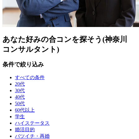
あなた好みの合コンを探そう(神奈川
コンサルタント)
条件で絞り込み
すべての条件
20代
30代
40代
50代
60代以上
学生
ハイステータス
婚活目的
バツイチ・再婚