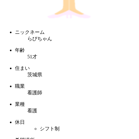
ニックネーム
らびちゃん
年齢
51才
住まい
茨城県
職業
看護師
業種
看護
休日
シフト制