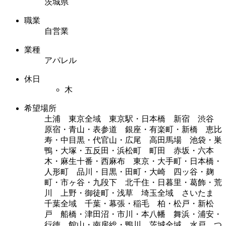
茨城県
職業
自営業
業種
アパレル
休日
木
希望場所
土浦 東京全域 東京駅・日本橋 新宿 渋谷
原宿・青山・表参道 銀座・有楽町・新橋 恵比
寿・中目黒・代官山・広尾 高田馬場 池袋・巣
鴨・大塚・五反田・浜松町 町田 赤坂・六本
木・麻生十番・西麻布 東京・大手町・日本橋・
人形町 品川・目黒・田町・大崎 四ッ谷・麹
町・市ヶ谷・九段下 北千住・日暮里・葛飾・荒
川 上野・御徒町・浅草 埼玉全域 さいたま
千葉全域 千葉・幕張・稲毛 柏・松戸・新松
戸 船橋・津田沼・市川・本八幡 舞浜・浦安・
行徳 館山・南房総・鴨川 茨城全域 水戸 つ