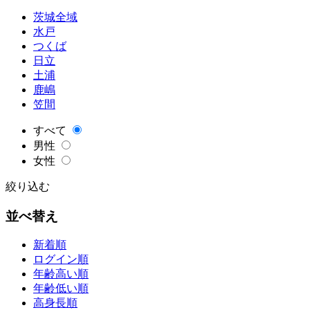
茨城全域
水戸
つくば
日立
土浦
鹿嶋
笠間
すべて
男性
女性
絞り込む
並べ替え
新着順
ログイン順
年齢高い順
年齢低い順
高身長順