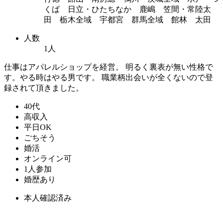
くば 日立・ひたちなか 鹿嶋 笠間・常陸太
田 栃木全域 宇都宮 群馬全域 館林 太田
人数
1人
仕事はアパレルショップを経営。 明るく裏表が無い性格で
す。やる時はやる男です。 職業柄出会いが全くないので登
録されて頂きました。
40代
高収入
平日OK
ごちそう
婚活
オンライン可
1人参加
婚歴あり
本人確認済み