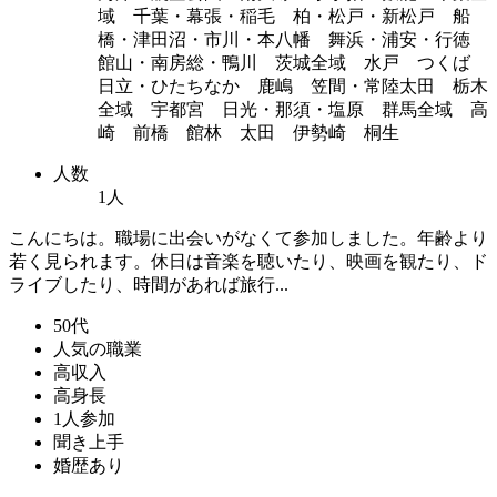
域 千葉・幕張・稲毛 柏・松戸・新松戸 船
橋・津田沼・市川・本八幡 舞浜・浦安・行徳
館山・南房総・鴨川 茨城全域 水戸 つくば
日立・ひたちなか 鹿嶋 笠間・常陸太田 栃木
全域 宇都宮 日光・那須・塩原 群馬全域 高
崎 前橋 館林 太田 伊勢崎 桐生
人数
1人
こんにちは。職場に出会いがなくて参加しました。年齢より
若く見られます。休日は音楽を聴いたり、映画を観たり、ド
ライブしたり、時間があれば旅行...
50代
人気の職業
高収入
高身長
1人参加
聞き上手
婚歴あり