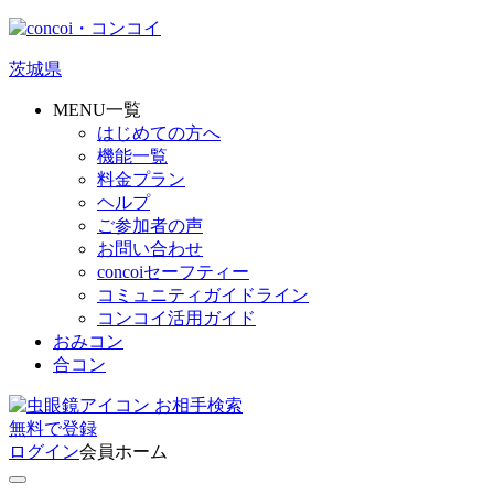
茨城県
MENU一覧
はじめての方へ
機能一覧
料金プラン
ヘルプ
ご参加者の声
お問い合わせ
concoiセーフティー
コミュニティガイドライン
コンコイ活用ガイド
おみコン
合コン
お相手検索
無料
で
登録
ログイン
会員ホーム