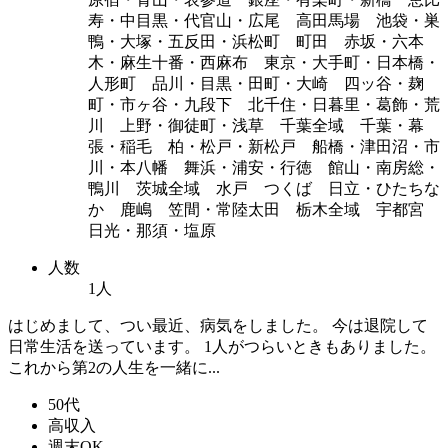
寿・中目黒・代官山・広尾 高田馬場 池袋・巣
鴨・大塚・五反田・浜松町 町田 赤坂・六本
木・麻生十番・西麻布 東京・大手町・日本橋・
人形町 品川・目黒・田町・大崎 四ッ谷・麹
町・市ヶ谷・九段下 北千住・日暮里・葛飾・荒
川 上野・御徒町・浅草 千葉全域 千葉・幕
張・稲毛 柏・松戸・新松戸 船橋・津田沼・市
川・本八幡 舞浜・浦安・行徳 館山・南房総・
鴨川 茨城全域 水戸 つくば 日立・ひたちな
か 鹿嶋 笠間・常陸太田 栃木全域 宇都宮
日光・那須・塩原
人数
1人
はじめまして、つい最近、病気をしました。 今は退院して
日常生活を送っています。 1人がつらいときもありました。
これから第2の人生を一緒に...
50代
高収入
週末OK