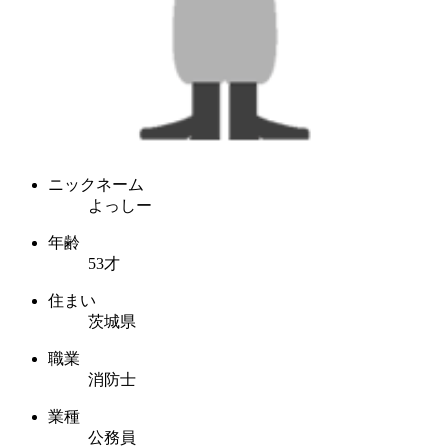
ニックネーム
よっしー
年齢
53才
住まい
茨城県
職業
消防士
業種
公務員