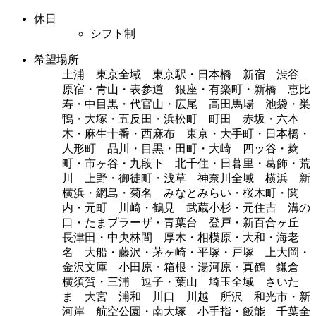
休日
シフト制
希望場所
土浦 東京全域 東京駅・日本橋 新宿 渋谷
原宿・青山・表参道 銀座・有楽町・新橋 恵比
寿・中目黒・代官山・広尾 高田馬場 池袋・巣
鴨・大塚・五反田・浜松町 町田 赤坂・六本
木・麻生十番・西麻布 東京・大手町・日本橋・
人形町 品川・目黒・田町・大崎 四ッ谷・麹
町・市ヶ谷・九段下 北千住・日暮里・葛飾・荒
川 上野・御徒町・浅草 神奈川全域 横浜 新
横浜・網島・菊名 みなとみらい・桜木町・関
内・元町 川崎・鶴見 武蔵小杉・元住吉 溝の
口・たまプラーザ・青葉台 登戸・新百合ヶ丘
長津田・中央林間 厚木・相模原・大和・海老
名 大船・藤沢・茅ヶ崎・平塚・戸塚 上大岡・
金沢文庫 小田原・箱根・湯河原・真鶴 鎌倉
横須賀・三浦 逗子・葉山 埼玉全域 さいた
ま 大宮 浦和 川口 川越 所沢 和光市・新
河岸 航空公園・南大塚 小手指・飯能 千葉全