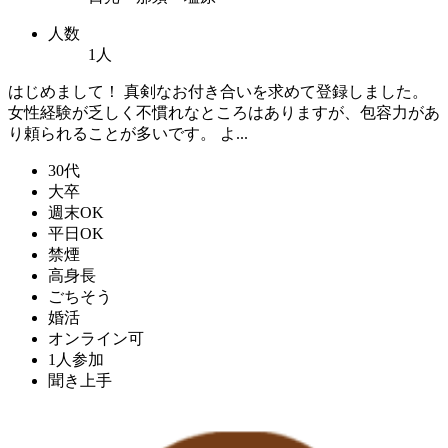
人数
1人
はじめまして！ 真剣なお付き合いを求めて登録しました。
女性経験が乏しく不慣れなところはありますが、包容力があ
り頼られることが多いです。 よ...
30代
大卒
週末OK
平日OK
禁煙
高身長
ごちそう
婚活
オンライン可
1人参加
聞き上手