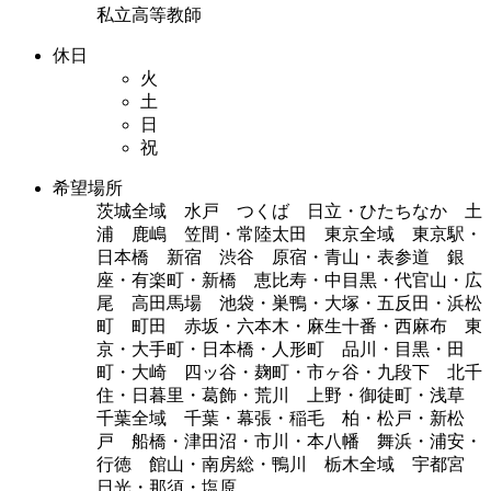
私立高等教師
休日
火
土
日
祝
希望場所
茨城全域 水戸 つくば 日立・ひたちなか 土
浦 鹿嶋 笠間・常陸太田 東京全域 東京駅・
日本橋 新宿 渋谷 原宿・青山・表参道 銀
座・有楽町・新橋 恵比寿・中目黒・代官山・広
尾 高田馬場 池袋・巣鴨・大塚・五反田・浜松
町 町田 赤坂・六本木・麻生十番・西麻布 東
京・大手町・日本橋・人形町 品川・目黒・田
町・大崎 四ッ谷・麹町・市ヶ谷・九段下 北千
住・日暮里・葛飾・荒川 上野・御徒町・浅草
千葉全域 千葉・幕張・稲毛 柏・松戸・新松
戸 船橋・津田沼・市川・本八幡 舞浜・浦安・
行徳 館山・南房総・鴨川 栃木全域 宇都宮
日光・那須・塩原