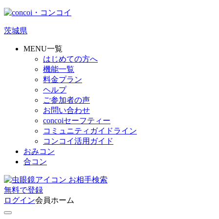
茨城県
MENU一覧
はじめての方へ
機能一覧
料金プラン
ヘルプ
ご参加者の声
お問い合わせ
concoiセーフティー
コミュニティガイドライン
コンコイ活用ガイド
おみコン
合コン
お相手検索
無料
で
登録
ログイン
会員ホーム