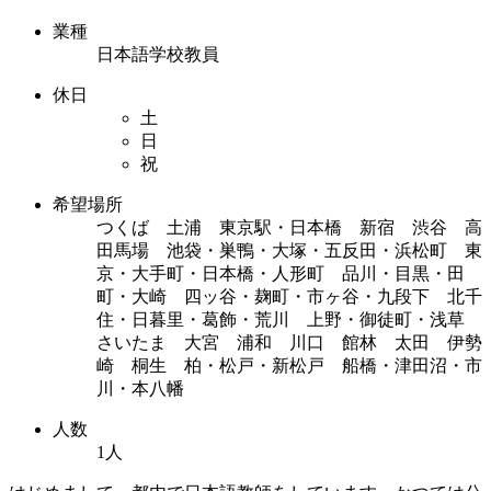
業種
日本語学校教員
休日
土
日
祝
希望場所
つくば 土浦 東京駅・日本橋 新宿 渋谷 高
田馬場 池袋・巣鴨・大塚・五反田・浜松町 東
京・大手町・日本橋・人形町 品川・目黒・田
町・大崎 四ッ谷・麹町・市ヶ谷・九段下 北千
住・日暮里・葛飾・荒川 上野・御徒町・浅草
さいたま 大宮 浦和 川口 館林 太田 伊勢
崎 桐生 柏・松戸・新松戸 船橋・津田沼・市
川・本八幡
人数
1人