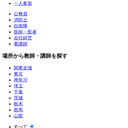
一人参加
公務員
消防士
自衛隊
医師・医者
会社経営
看護師
場所から教師・講師を探す
関東全域
東京
神奈川
埼玉
千葉
茨城
栃木
群馬
山梨
すべて