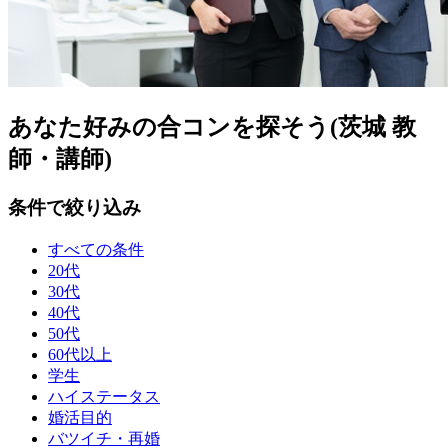
あなた好みの合コンを探そう(茨城 教
師・講師)
条件で絞り込み
すべての条件
20代
30代
40代
50代
60代以上
学生
ハイステータス
婚活目的
バツイチ・再婚