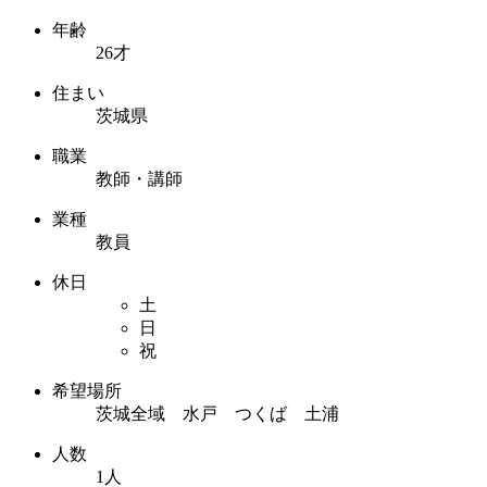
年齢
26才
住まい
茨城県
職業
教師・講師
業種
教員
休日
土
日
祝
希望場所
茨城全域 水戸 つくば 土浦
人数
1人