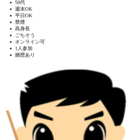
50代
週末OK
平日OK
禁煙
高身長
ごちそう
オンライン可
1人参加
婚歴あり