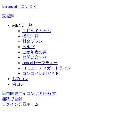
茨城県
MENU一覧
はじめての方へ
機能一覧
料金プラン
ヘルプ
ご参加者の声
お問い合わせ
concoiセーフティー
コミュニティガイドライン
コンコイ活用ガイド
おみコン
合コン
お相手検索
無料
で
登録
ログイン
会員ホーム