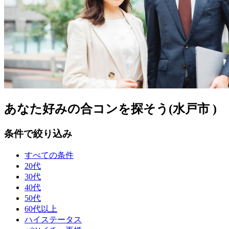
あなた好みの合コンを探そう(水戸市 )
条件で絞り込み
すべての条件
20代
30代
40代
50代
60代以上
ハイステータス