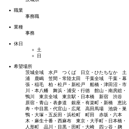
職業
事務職
業種
事務
休日
土
日
希望場所
茨城全域 水戸 つくば 日立・ひたちなか 土
浦 鹿嶋 笠間・常陸太田 千葉全域 千葉・幕
張・稲毛 柏・松戸・新松戸 船橋・津田沼・市
川・本八幡 舞浜・浦安・行徳 館山・南房総・
鴨川 東京全域 東京駅・日本橋 新宿 渋谷
原宿・青山・表参道 銀座・有楽町・新橋 恵比
寿・中目黒・代官山・広尾 高田馬場 池袋・巣
鴨・大塚・五反田・浜松町 町田 赤坂・六本
木・麻生十番・西麻布 東京・大手町・日本橋・
人形町 品川・目黒・田町・大崎 四ッ谷・麹