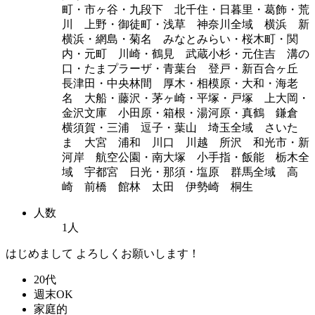
町・市ヶ谷・九段下 北千住・日暮里・葛飾・荒
川 上野・御徒町・浅草 神奈川全域 横浜 新
横浜・網島・菊名 みなとみらい・桜木町・関
内・元町 川崎・鶴見 武蔵小杉・元住吉 溝の
口・たまプラーザ・青葉台 登戸・新百合ヶ丘
長津田・中央林間 厚木・相模原・大和・海老
名 大船・藤沢・茅ヶ崎・平塚・戸塚 上大岡・
金沢文庫 小田原・箱根・湯河原・真鶴 鎌倉
横須賀・三浦 逗子・葉山 埼玉全域 さいた
ま 大宮 浦和 川口 川越 所沢 和光市・新
河岸 航空公園・南大塚 小手指・飯能 栃木全
域 宇都宮 日光・那須・塩原 群馬全域 高
崎 前橋 館林 太田 伊勢崎 桐生
人数
1人
はじめまして よろしくお願いします！
20代
週末OK
家庭的