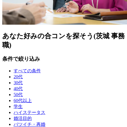
あなた好みの合コンを探そう(茨城 事務
職)
条件で絞り込み
すべての条件
20代
30代
40代
50代
60代以上
学生
ハイステータス
婚活目的
バツイチ・再婚