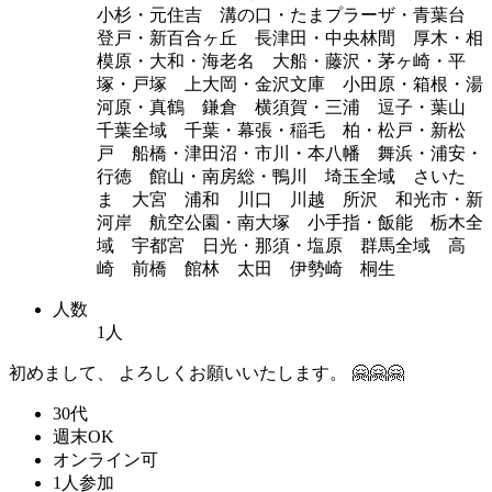
小杉・元住吉 溝の口・たまプラーザ・青葉台
登戸・新百合ヶ丘 長津田・中央林間 厚木・相
模原・大和・海老名 大船・藤沢・茅ヶ崎・平
塚・戸塚 上大岡・金沢文庫 小田原・箱根・湯
河原・真鶴 鎌倉 横須賀・三浦 逗子・葉山
千葉全域 千葉・幕張・稲毛 柏・松戸・新松
戸 船橋・津田沼・市川・本八幡 舞浜・浦安・
行徳 館山・南房総・鴨川 埼玉全域 さいた
ま 大宮 浦和 川口 川越 所沢 和光市・新
河岸 航空公園・南大塚 小手指・飯能 栃木全
域 宇都宮 日光・那須・塩原 群馬全域 高
崎 前橋 館林 太田 伊勢崎 桐生
人数
1人
初めまして、 よろしくお願いいたします。 🤗🤗🤗
30代
週末OK
オンライン可
1人参加