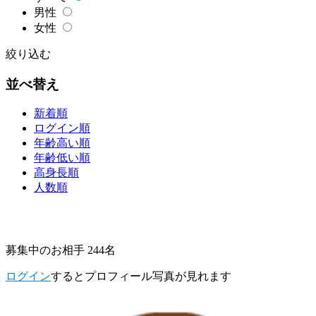
男性
女性
絞り込む
並べ替え
新着順
ログイン順
年齢高い順
年齢低い順
高身長順
人数順
募集中のお相手 244名
ログイン
するとプロフィール写真が見れます