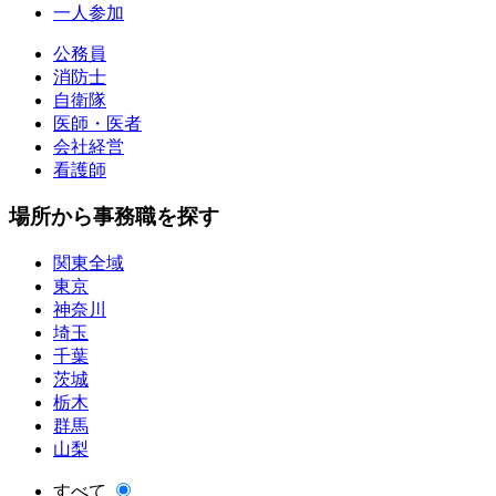
一人参加
公務員
消防士
自衛隊
医師・医者
会社経営
看護師
場所から事務職を探す
関東全域
東京
神奈川
埼玉
千葉
茨城
栃木
群馬
山梨
すべて