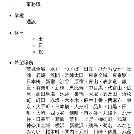
事務職
業種
通訳
休日
土
日
祝
希望場所
茨城全域 水戸 つくば 日立・ひたちなか 土
浦 鹿嶋 笠間・常陸太田 東京全域 東京駅・
日本橋 新宿 渋谷 原宿・青山・表参道 銀
座・有楽町・新橋 恵比寿・中目黒・代官山・広
尾 高田馬場 池袋・巣鴨・大塚・五反田・浜松
町 町田 赤坂・六本木・麻生十番・西麻布 東
京・大手町・日本橋・人形町 品川・目黒・田
町・大崎 四ッ谷・麹町・市ヶ谷・九段下 北千
住・日暮里・葛飾・荒川 上野・御徒町・浅草
神奈川全域 横浜 新横浜・網島・菊名 みなと
みらい・桜木町・関内・元町 川崎・鶴見 武蔵