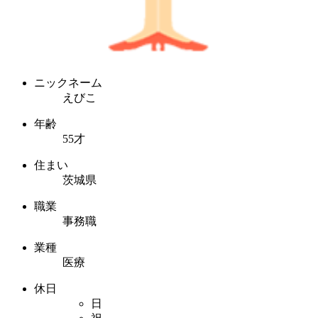
ニックネーム
えびこ
年齢
55才
住まい
茨城県
職業
事務職
業種
医療
休日
日