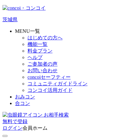
茨城県
MENU一覧
はじめての方へ
機能一覧
料金プラン
ヘルプ
ご参加者の声
お問い合わせ
concoiセーフティー
コミュニティガイドライン
コンコイ活用ガイド
おみコン
合コン
お相手検索
無料
で
登録
ログイン
会員ホーム