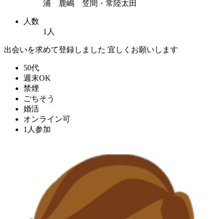
浦 鹿嶋 笠間・常陸太田
人数
1人
出会いを求めて登録しました 宜しくお願いします
50代
週末OK
禁煙
ごちそう
婚活
オンライン可
1人参加