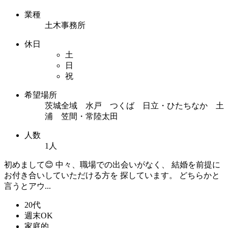
業種
土木事務所
休日
土
日
祝
希望場所
茨城全域 水戸 つくば 日立・ひたちなか 土
浦 笠間・常陸太田
人数
1人
初めまして😊 中々、職場での出会いがなく、 結婚を前提に
お付き合いしていただける方を 探しています。 どちらかと
言うとアウ...
20代
週末OK
家庭的