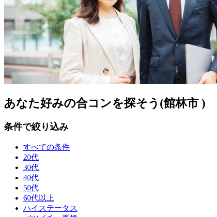
あなた好みの合コンを探そう(館林市 )
条件で絞り込み
すべての条件
20代
30代
40代
50代
60代以上
ハイステータス