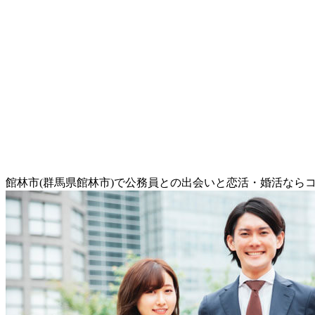
館林市(群馬県館林市)で公務員との出会いと恋活・婚活なら