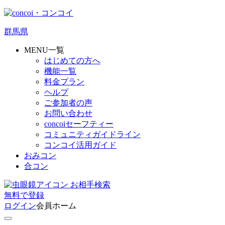
群馬県
MENU一覧
はじめての方へ
機能一覧
料金プラン
ヘルプ
ご参加者の声
お問い合わせ
concoiセーフティー
コミュニティガイドライン
コンコイ活用ガイド
おみコン
合コン
お相手検索
無料
で
登録
ログイン
会員ホーム