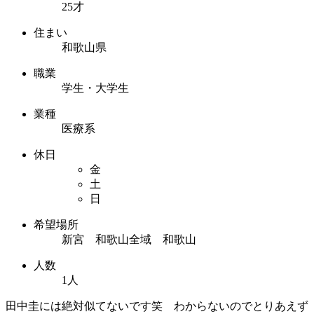
25才
住まい
和歌山県
職業
学生・大学生
業種
医療系
休日
金
土
日
希望場所
新宮 和歌山全域 和歌山
人数
1人
田中圭には絶対似てないです笑 わからないのでとりあえず