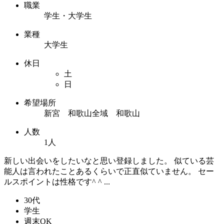
職業
学生・大学生
業種
大学生
休日
土
日
希望場所
新宮 和歌山全域 和歌山
人数
1人
新しい出会いをしたいなと思い登録しました。 似ている芸
能人は言われたことあるくらいで正直似ていません。 セー
ルスポイントは性格です^ ^ ...
30代
学生
週末OK