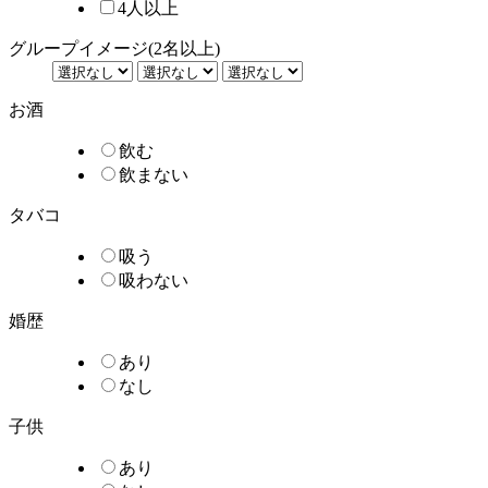
4人以上
グループイメージ
(2名以上)
お酒
飲む
飲まない
タバコ
吸う
吸わない
婚歴
あり
なし
子供
あり