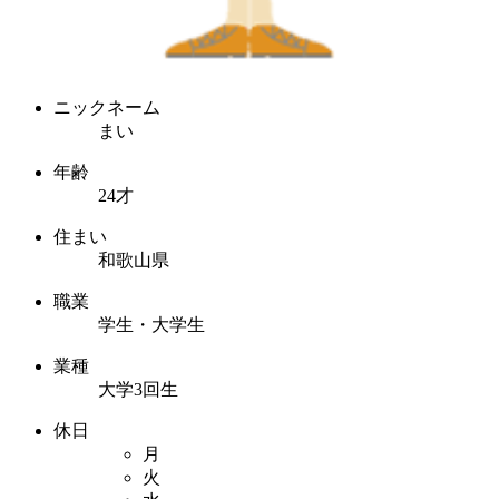
ニックネーム
まい
年齢
24才
住まい
和歌山県
職業
学生・大学生
業種
大学3回生
休日
月
火