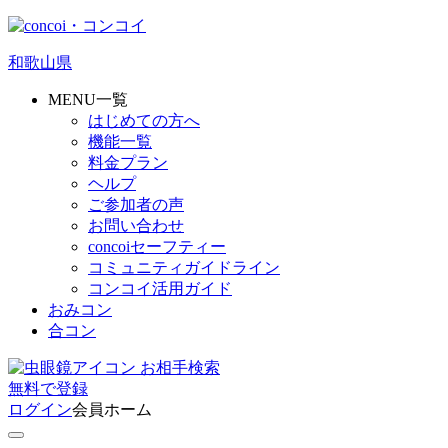
和歌山県
MENU一覧
はじめての方へ
機能一覧
料金プラン
ヘルプ
ご参加者の声
お問い合わせ
concoiセーフティー
コミュニティガイドライン
コンコイ活用ガイド
おみコン
合コン
お相手検索
無料
で
登録
ログイン
会員ホーム