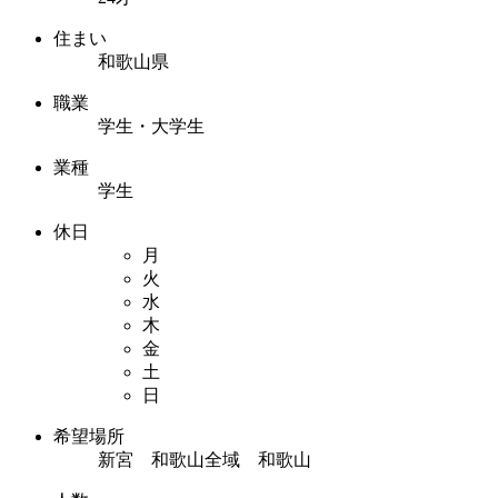
住まい
和歌山県
職業
学生・大学生
業種
学生
休日
月
火
水
木
金
土
日
希望場所
新宮 和歌山全域 和歌山