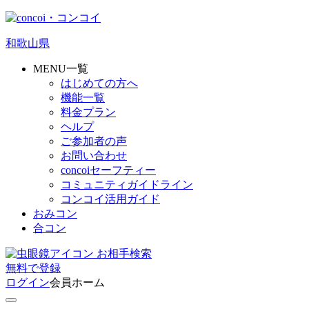
和歌山県
MENU一覧
はじめての方へ
機能一覧
料金プラン
ヘルプ
ご参加者の声
お問い合わせ
concoiセーフティー
コミュニティガイドライン
コンコイ活用ガイド
おみコン
合コン
お相手検索
無料
で
登録
ログイン
会員ホーム