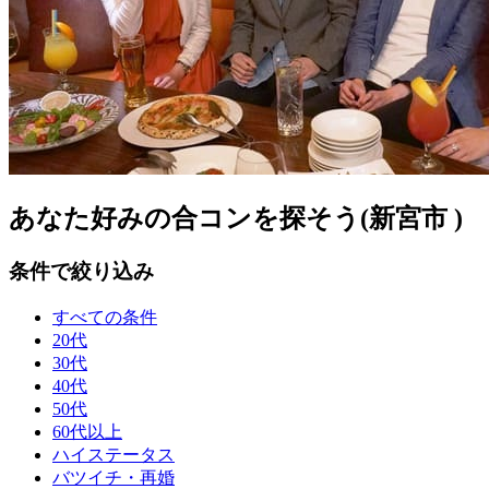
あなた好みの合コンを探そう(新宮市 )
条件で絞り込み
すべての条件
20代
30代
40代
50代
60代以上
ハイステータス
バツイチ・再婚