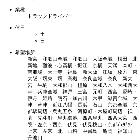
業種
トラックドライバー
休日
土
日
希望場所
新宮 和歌山全域 和歌山 大阪全域 梅田・北
新地 難波・心斎橋・堀江 京橋 天満 本町・
南船場 天王寺 福島 新大阪・江坂 枚方 東
大阪・堺東 堺 高槻 奈良全域 奈良 新大
宮 生駒 大和郡山 橿原 大和八木 大和西大
寺 兵庫全域 神戸 三宮 元町 西宮 尼崎・
伊丹 姫路 明石・加古川 六甲 滋賀全域 大
津 草津 近江八幡 長浜 石山 京都全域 京
都駅周辺・烏丸五条 河原町・木屋町周辺 祇
園・先斗町 烏丸御池・四条烏丸 四条大宮・西
院・左京・西京 伏見・伏見桃山・京都市郊外
上京・左京・北・山科 中書島 亀岡 福知山
丹波口