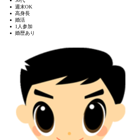
30代
週末OK
高身長
婚活
1人参加
婚歴あり