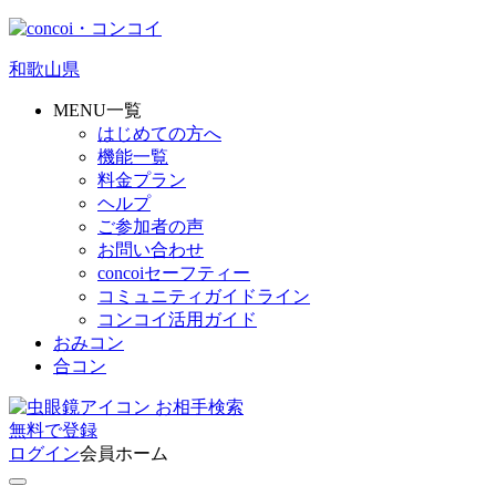
和歌山県
MENU一覧
はじめての方へ
機能一覧
料金プラン
ヘルプ
ご参加者の声
お問い合わせ
concoiセーフティー
コミュニティガイドライン
コンコイ活用ガイド
おみコン
合コン
お相手検索
無料
で
登録
ログイン
会員ホーム