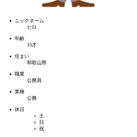
ニックネーム
ヒロ
年齢
33才
住まい
和歌山県
職業
公務員
業種
公務
休日
土
日
祝