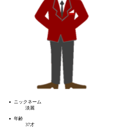
ニックネーム
淡麗
年齢
37才